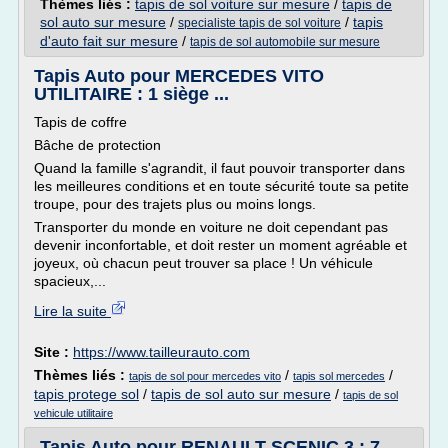
Thèmes liés :
tapis de sol voiture sur mesure
/
tapis de
sol auto sur mesure
/
/
tapis
specialiste tapis de sol voiture
d'auto fait sur mesure
/
tapis de sol automobile sur mesure
Tapis Auto pour MERCEDES VITO
UTILITAIRE : 1 siège ...
Tapis de coffre
Bâche de protection
Quand la famille s'agrandit, il faut pouvoir transporter dans
les meilleures conditions et en toute sécurité toute sa petite
troupe, pour des trajets plus ou moins longs.
Transporter du monde en voiture ne doit cependant pas
devenir inconfortable, et doit rester un moment agréable et
joyeux, où chacun peut trouver sa place ! Un véhicule
spacieux,...
Lire la suite
Site :
https://www.tailleurauto.com
Thèmes liés :
/
/
tapis de sol pour mercedes vito
tapis sol mercedes
tapis protege sol
/
tapis de sol auto sur mesure
/
tapis de sol
vehicule utilitaire
Tapis Auto pour RENAULT SCENIC 3 : 7