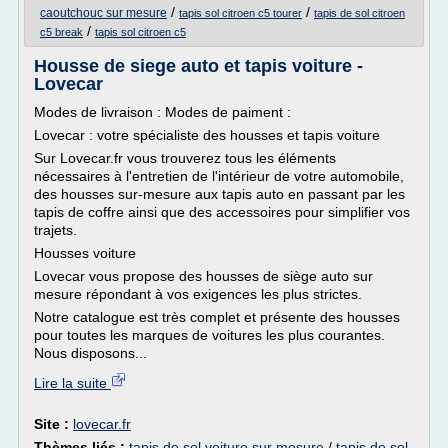
/
/
caoutchouc sur mesure
tapis sol citroen c5 tourer
tapis de sol citroen
/
c5 break
tapis sol citroen c5
Housse de siege auto et tapis voiture -
Lovecar
Modes de livraison : Modes de paiment :
Lovecar : votre spécialiste des housses et tapis voiture
Sur Lovecar.fr vous trouverez tous les éléments
nécessaires à l'entretien de l'intérieur de votre automobile,
des housses sur-mesure aux tapis auto en passant par les
tapis de coffre ainsi que des accessoires pour simplifier vos
trajets.
Housses voiture
Lovecar vous propose des housses de siège auto sur
mesure répondant à vos exigences les plus strictes.
Notre catalogue est très complet et présente des housses
pour toutes les marques de voitures les plus courantes.
Nous disposons...
Lire la suite
Site :
lovecar.fr
Thèmes liés :
tapis de sol voiture sur mesure
/
tapis de sol