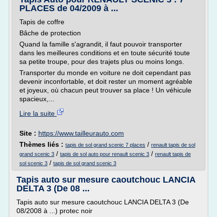
PLACES de 04/2009 à ...
Tapis de coffre
Bâche de protection
Quand la famille s'agrandit, il faut pouvoir transporter
dans les meilleures conditions et en toute sécurité toute
sa petite troupe, pour des trajets plus ou moins longs.
Transporter du monde en voiture ne doit cependant pas
devenir inconfortable, et doit rester un moment agréable
et joyeux, où chacun peut trouver sa place ! Un véhicule
spacieux,...
Lire la suite
Site :
https://www.tailleurauto.com
Thèmes liés :
/
tapis de sol grand scenic 7 places
renault tapis de sol
/
/
grand scenic 3
tapis de sol auto pour renault scenic 3
renault tapis de
/
sol scenic 3
tapis de sol grand scenic 3
Tapis auto sur mesure caoutchouc LANCIA
DELTA 3 (De 08 ...
Tapis auto sur mesure caoutchouc LANCIA DELTA 3 (De
08/2008 à ...) protec noir