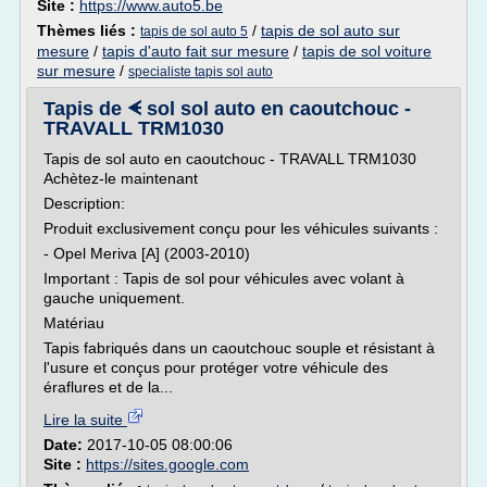
Site :
https://www.auto5.be
Thèmes liés :
/
tapis de sol auto sur
tapis de sol auto 5
mesure
/
tapis d'auto fait sur mesure
/
tapis de sol voiture
sur mesure
/
specialiste tapis sol auto
Tapis de ᗛ sol sol auto en caoutchouc -
TRAVALL TRM1030
Tapis de sol auto en caoutchouc - TRAVALL TRM1030
Achètez-le maintenant
Description:
Produit exclusivement conçu pour les véhicules suivants :
- Opel Meriva [A] (2003-2010)
Important : Tapis de sol pour véhicules avec volant à
gauche uniquement.
Matériau
Tapis fabriqués dans un caoutchouc souple et résistant à
l'usure et conçus pour protéger votre véhicule des
éraflures et de la...
Lire la suite
Date:
2017-10-05 08:00:06
Site :
https://sites.google.com