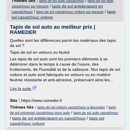
Thèmes liés :
/
tapis de sol auto caoutchouc
tapis de sol auto
/
tapis de sol antiderapant en
caoutchouc sur mesure
caoutchouc
/
/
tapis
tapis de sol caoutchouc voiture sur mesure
sol caoutchouc voiture
Tapis de sol auto au meilleur prix |
RAMEDER
Quelles sont les différences parmi les matériaux des tapis
de sol ?
Tapis de sol en velours ou feutré
Les tapis de sol auto sont les premiers éléments à se
détériorer dans le temps à cause de l'usure, des
frottements, de l'humidité et de la salissure. Nos tapis de sol
voiture et auto sont fabriqués en velours ou en matière
feutrée résistante et anti-abrasive, préservant ainsi les...
Lire la suite
Site :
https://www.rameder.fr
Thèmes liés :
/
tapis de sol voiture caoutchouc a decouper
tapis
/
de sol universel caoutchouc pour auto
tapis de sol auto caoutchouc
/
tapis de sol antiderapant en caoutchouc
/
tapis sol
caoutchouc voiture