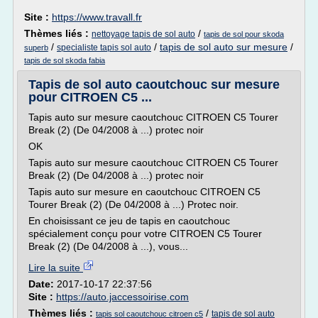
Site :
https://www.travall.fr
Thèmes liés :
/
nettoyage tapis de sol auto
tapis de sol pour skoda
/
/
tapis de sol auto sur mesure
/
specialiste tapis sol auto
superb
tapis de sol skoda fabia
Tapis de sol auto caoutchouc sur mesure
pour CITROEN C5 ...
Tapis auto sur mesure caoutchouc CITROEN C5 Tourer
Break (2) (De 04/2008 à ...) protec noir
OK
Tapis auto sur mesure caoutchouc CITROEN C5 Tourer
Break (2) (De 04/2008 à ...) protec noir
Tapis auto sur mesure en caoutchouc CITROEN C5
Tourer Break (2) (De 04/2008 à ...) Protec noir.
En choisissant ce jeu de tapis en caoutchouc
spécialement conçu pour votre CITROEN C5 Tourer
Break (2) (De 04/2008 à ...), vous...
Lire la suite
Date:
2017-10-17 22:37:56
Site :
https://auto.jaccessoirise.com
Thèmes liés :
/
tapis de sol auto
tapis sol caoutchouc citroen c5