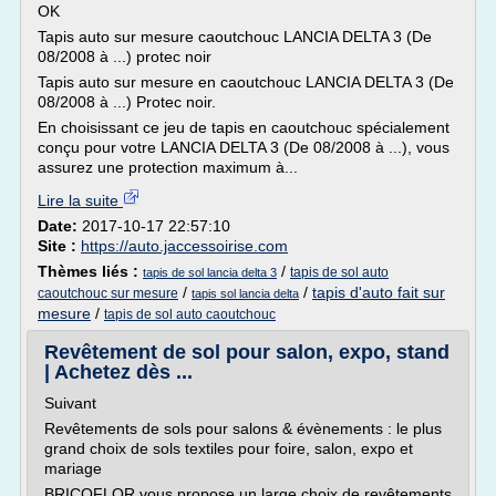
OK
Tapis auto sur mesure caoutchouc LANCIA DELTA 3 (De
08/2008 à ...) protec noir
Tapis auto sur mesure en caoutchouc LANCIA DELTA 3 (De
08/2008 à ...) Protec noir.
En choisissant ce jeu de tapis en caoutchouc spécialement
conçu pour votre LANCIA DELTA 3 (De 08/2008 à ...), vous
assurez une protection maximum à...
Lire la suite
Date:
2017-10-17 22:57:10
Site :
https://auto.jaccessoirise.com
Thèmes liés :
/
tapis de sol auto
tapis de sol lancia delta 3
/
/
tapis d'auto fait sur
caoutchouc sur mesure
tapis sol lancia delta
mesure
/
tapis de sol auto caoutchouc
Revêtement de sol pour salon, expo, stand
| Achetez dès ...
Suivant
Revêtements de sols pour salons & évènements : le plus
grand choix de sols textiles pour foire, salon, expo et
mariage
BRICOFLOR vous propose un large choix de revêtements