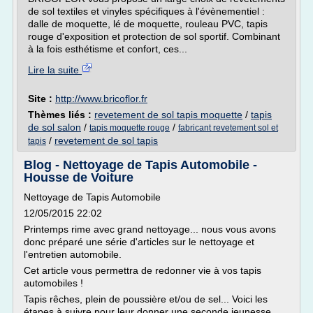
de sol textiles et vinyles spécifiques à l'évènementiel :
dalle de moquette, lé de moquette, rouleau PVC, tapis
rouge d'exposition et protection de sol sportif. Combinant
à la fois esthétisme et confort, ces...
Lire la suite
Site :
http://www.bricoflor.fr
Thèmes liés :
revetement de sol tapis moquette
/
tapis
de sol salon
/
/
tapis moquette rouge
fabricant revetement sol et
/
revetement de sol tapis
tapis
Blog - Nettoyage de Tapis Automobile -
Housse de Voiture
Nettoyage de Tapis Automobile
12/05/2015 22:02
Printemps rime avec grand nettoyage... nous vous avons
donc préparé une série d'articles sur le nettoyage et
l'entretien automobile.
Cet article vous permettra de redonner vie à vos tapis
automobiles !
Tapis rêches, plein de poussière et/ou de sel... Voici les
étapes à suivre pour leur donner une seconde jeunesse...