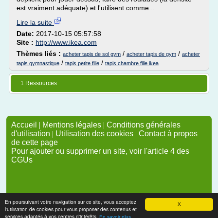
est vraiment adéquate) et l'utilisent comme...
Lire la suite
Date:
2017-10-15 05:57:58
Site :
http://www.ikea.com
Thèmes liés :
/
/
acheter tapis de sol gym
acheter tapis de gym
acheter
/
/
tapis gymnastique
tapis petite fille
tapis chambre fille ikea
1 Ressources
Accueil
|
Mentions légales
|
Conditions générales
d'utilisation
|
Utilisation des cookies
|
Contact à propos
de cette page
Pour ajouter ou supprimer un site, voir l'article 4 des
CGUs
En poursuivant votre navigation sur ce site, vous acceptez
X
l'utilisation de cookies pour vous proposer des contenus et
services adaptés à vos centres d'intérêts.
En savoir plus