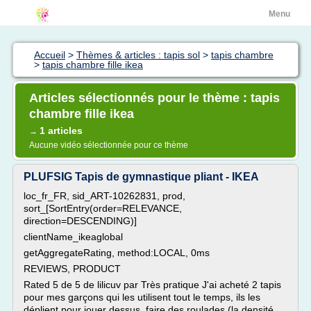
Menu
Accueil
>
Thèmes & articles : tapis sol
>
tapis chambre
>
tapis chambre fille ikea
Articles sélectionnés pour le thème : tapis
chambre fille ikea
1 articles
→
Aucune vidéo sélectionnée pour ce thème
PLUFSIG Tapis de gymnastique pliant - IKEA
loc_fr_FR, sid_ART-10262831, prod,
sort_[SortEntry(order=RELEVANCE,
direction=DESCENDING)]
clientName_ikeaglobal
getAggregateRating, method:LOCAL, 0ms
REVIEWS, PRODUCT
Rated 5 de 5 de lilicuv par Très pratique J'ai acheté 2 tapis
pour mes garçons qui les utilisent tout le temps, ils les
déplient pour jouer dessus, faire des roulades (la densité