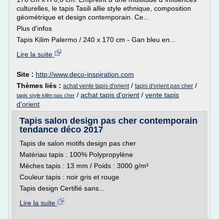
culturelles, le tapis Tasili allie style ethnique, composition
géométrique et design contemporain. Ce...
Plus d'infos
Tapis Kilim Palermo / 240 x 170 cm - Gan bleu en...
Lire la suite
Site :
http://www.deco-inspiration.com
Thèmes liés :
/
/
achat vente tapis d'orient
tapis d'orient pas cher
/
achat tapis d'orient
/
vente tapis
tapis style kilim pas cher
d'orient
Tapis salon design pas cher contemporain
tendance déco 2017
Tapis de salon motifs design pas cher
Matériau tapis : 100% Polypropylène
Mèches tapis : 13 mm / Poids : 3000 g/m²
Couleur tapis : noir gris et rouge
Tapis design Certifié sans...
Lire la suite