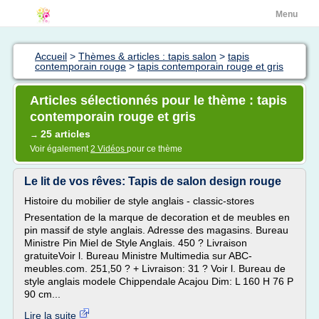
Menu
Accueil
>
Thèmes & articles : tapis salon
>
tapis
contemporain rouge
>
tapis contemporain rouge et gris
Articles sélectionnés pour le thème : tapis
contemporain rouge et gris
25 articles
→
Voir également
2 Vidéos
pour ce thème
Le lit de vos rêves: Tapis de salon design rouge
Histoire du mobilier de style anglais - classic-stores
Presentation de la marque de decoration et de meubles en
pin massif de style anglais. Adresse des magasins. Bureau
Ministre Pin Miel de Style Anglais. 450 ? Livraison
gratuiteVoir l. Bureau Ministre Multimedia sur ABC-
meubles.com. 251,50 ? + Livraison: 31 ? Voir l. Bureau de
style anglais modele Chippendale Acajou Dim: L 160 H 76 P
90 cm...
Lire la suite