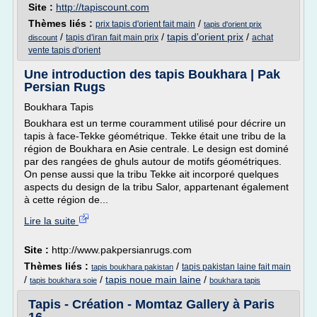
Site :
http://tapiscount.com
Thèmes liés :
/
prix tapis d'orient fait main
tapis d'orient prix
/
/
tapis d'orient prix
/
tapis d'iran fait main prix
achat
discount
vente tapis d'orient
Une introduction des tapis Boukhara | Pak
Persian Rugs
Boukhara Tapis
Boukhara est un terme couramment utilisé pour décrire un
tapis à face-Tekke géométrique. Tekke était une tribu de la
région de Boukhara en Asie centrale. Le design est dominé
par des rangées de ghuls autour de motifs géométriques.
On pense aussi que la tribu Tekke ait incorporé quelques
aspects du design de la tribu Salor, appartenant également
à cette région de...
Lire la suite
Site :
http://www.pakpersianrugs.com
Thèmes liés :
/
tapis pakistan laine fait main
tapis boukhara pakistan
/
/
tapis noue main laine
/
tapis boukhara soie
boukhara tapis
Tapis - Création - Momtaz Gallery à Paris