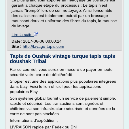
Le plus grand soin apporté au nettoyage de vos tapis est
garanti à chaque étape du processus : Le tapis n'est
jamais "trempé" lors de son nettoyage. Ainsi l'ensemble
des salissures est totalement extrait par un brossage
moussant doux et uniforme des fibres du tapis, la mousse
de lavage...
Lire la suite
Date:
2017-06-06 08:00:24
Site :
http://lavage-tapis.com
Tapis de Oushak vintage turque tapis tapis
doushak Tribal
Par ce courriel, vous serez en mesure de payer en toute
sécurité votre carte de débit/crédit.
Shopier est une des applications plus populaires intégrées
dans Etsy. Voici le lien officiel pour les applications
populaires Etsy :
Son système global fournit un service de paiement simple,
rapide et sécurisé. Les transactions sont signées et
chiffrées via son infrastructure sécurisée et données de la
carte ne sont pas stockées.
Informations d'expédition ;
LIVRAISON rapide par Fedex ou Dhl