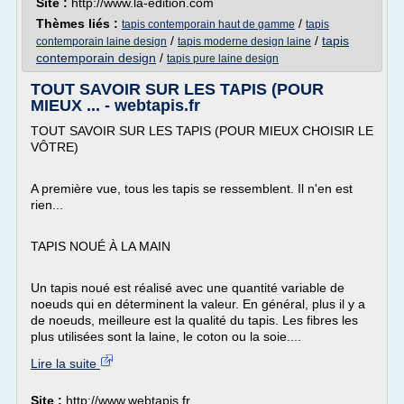
Site :
http://www.la-edition.com
Thèmes liés :
/
tapis contemporain haut de gamme
tapis
/
/
tapis
contemporain laine design
tapis moderne design laine
contemporain design
/
tapis pure laine design
TOUT SAVOIR SUR LES TAPIS (POUR
MIEUX ... - webtapis.fr
TOUT SAVOIR SUR LES TAPIS (POUR MIEUX CHOISIR LE
VÔTRE)
A première vue, tous les tapis se ressemblent. Il n'en est
rien...
TAPIS NOUÉ À LA MAIN
Un tapis noué est réalisé avec une quantité variable de
noeuds qui en déterminent la valeur. En général, plus il y a
de noeuds, meilleure est la qualité du tapis. Les fibres les
plus utilisées sont la laine, le coton ou la soie....
Lire la suite
Site :
http://www.webtapis.fr