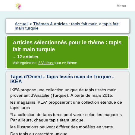
Menu
Accueil
>
Thèmes & articles : tapis fait main
>
tapis fait
main turquie
Articles sélectionnés pour le thème : tapis
fait main turquie
12 articles
→
Voir également
3 Vidéos
pour ce thème
Tapis d'Orient - Tapis tissés main de Turquie -
IKEA
IKEA propose une collection unique de tapis tissés main
provenant d'Anatolie (Turquie). À partir de mars 2015,
les magasins IKEA* proposeront une collection étendue de
tapis turcs.
*La collection de tapis turcs peut varier selon les magasins.
Par ailleurs, chaque tapis étant unique,
les illustrations peuvent différer des modèles en vente.
Des tapis au caractère unique