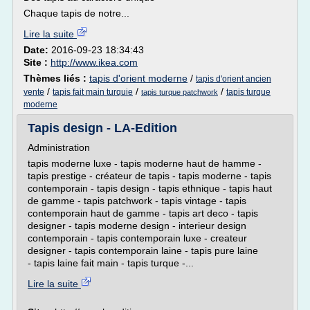
Chaque tapis de notre...
Lire la suite
Date:
2016-09-23 18:34:43
Site :
http://www.ikea.com
Thèmes liés :
tapis d'orient moderne
/
tapis d'orient ancien
/
/
/
vente
tapis fait main turquie
tapis turque
tapis turque patchwork
moderne
Tapis design - LA-Edition
Administration
tapis moderne luxe - tapis moderne haut de hamme -
tapis prestige - créateur de tapis - tapis moderne - tapis
contemporain - tapis design - tapis ethnique - tapis haut
de gamme - tapis patchwork - tapis vintage - tapis
contemporain haut de gamme - tapis art deco - tapis
designer - tapis moderne design - interieur design
contemporain - tapis contemporain luxe - createur
designer - tapis contemporain laine - tapis pure laine
- tapis laine fait main - tapis turque -...
Lire la suite