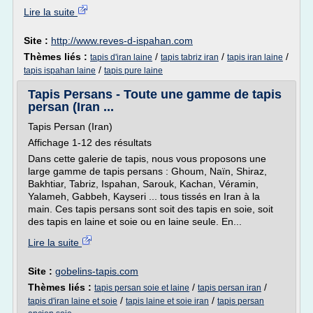
Lire la suite
Site :
http://www.reves-d-ispahan.com
Thèmes liés :
/
/
/
tapis d'iran laine
tapis tabriz iran
tapis iran laine
/
tapis ispahan laine
tapis pure laine
Tapis Persans - Toute une gamme de tapis
persan (Iran ...
Tapis Persan (Iran)
Affichage 1-12 des résultats
Dans cette galerie de tapis, nous vous proposons une
large gamme de tapis persans : Ghoum, Naïn, Shiraz,
Bakhtiar, Tabriz, Ispahan, Sarouk, Kachan, Véramin,
Yalameh, Gabbeh, Kayseri ... tous tissés en Iran à la
main. Ces tapis persans sont soit des tapis en soie, soit
des tapis en laine et soie ou en laine seule. En...
Lire la suite
Site :
gobelins-tapis.com
Thèmes liés :
/
/
tapis persan soie et laine
tapis persan iran
/
/
tapis d'iran laine et soie
tapis laine et soie iran
tapis persan