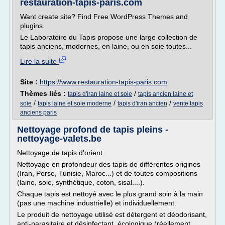
restauration-tapis-paris.com
Want create site? Find Free WordPress Themes and
plugins.
Le Laboratoire du Tapis propose une large collection de
tapis anciens, modernes, en laine, ou en soie toutes...
Lire la suite
Site :
https://www.restauration-tapis-paris.com
Thèmes liés :
/
tapis d'iran laine et soie
tapis ancien laine et
/
/
/
soie
tapis laine et soie moderne
tapis d'iran ancien
vente tapis
anciens paris
Nettoyage profond de tapis pleins -
nettoyage-valets.be
Nettoyage de tapis d'orient
Nettoyage en profondeur des tapis de différentes origines
(Iran, Perse, Tunisie, Maroc...) et de toutes compositions
(laine, soie, synthétique, coton, sisal....).
Chaque tapis est nettoyé avec le plus grand soin à la main
(pas une machine industrielle) et individuellement.
Le produit de nettoyage utilisé est détergent et déodorisant,
anti-parasitaire et désinfectant, écologique (réellement