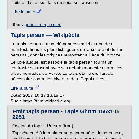
faits en laine, soit faits en soie, soit aussi en...
Lire la suite
Site :
gobelins-tapis.com
Tapis persan — Wikipédia
Le tapis persan est un élément essentiel et une des
manifestations les plus distinguées de la culture et de l'art
persans , dont les origines remontent à l' âge du bronze .
Le luxe auquel est associé le tapis persan fournit un
contraste saisissant avec ses débuts modestes parmi les
tribus nomades de Perse. Le tapis était alors l'article
nécessaire contre les hivers rudes. Depuis, il est...
Lire la suite
Date:
2017-10-17 13:15:17
Site :
https://fr.m.wikipedia.org
Emir tapis persan - Tapis Ghom 156x105
2951
Origine du tapis : Persan (Iran)
Tapiséxécuté à la main et au point noué en laine et soie,
motif central du tapis represente un arbre de vie avec un