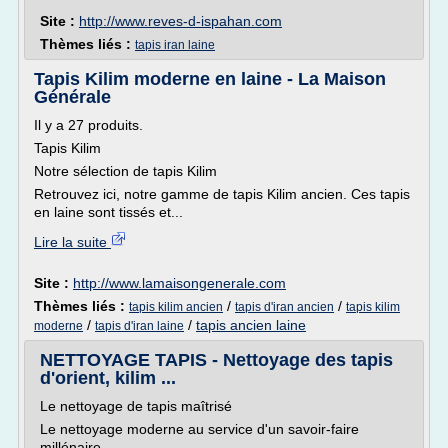
Site :
http://www.reves-d-ispahan.com
Thèmes liés :
tapis iran laine
Tapis Kilim moderne en laine - La Maison
Générale
Il y a 27 produits.
Tapis Kilim
Notre sélection de tapis Kilim
Retrouvez ici, notre gamme de tapis Kilim ancien. Ces tapis
en laine sont tissés et...
Lire la suite
Site :
http://www.lamaisongenerale.com
Thèmes liés :
/
/
tapis kilim ancien
tapis d'iran ancien
tapis kilim
/
/
tapis ancien laine
moderne
tapis d'iran laine
NETTOYAGE TAPIS - Nettoyage des tapis
d'orient, kilim ...
Le nettoyage de tapis maîtrisé
Le nettoyage moderne au service d'un savoir-faire
millénaire.