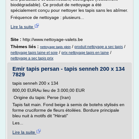
biodégradable). Ce produit de nettoyage a été
spécialement conçu pour nettoyer les tapis sans les abîmer.
Fréquence de nettoyage : plusieurs...
Lire la suite
Site :
http://www.nettoyage-valets.be
Thèmes liés :
/
/
produit nettoyage a sec tapis
nettoyage tapis plein
/
/
nettoyage tapis laine et soie
prix nettoyage tapis en laine
nettoyage a sec tapis prix
Emir tapis persan - tapis senneh 200 x 134
7829
tapis senneh 200 x 134
800,00 EURAu lieu de 3.000,00 EUR
Origine du tapis: Perse (Iran)
Tapis fait main. Fond beige à semis de botehs stylisés en
forme cruciforme de fleurs étoilées. Bordure principale
bleu nuit à motifs dit "Hérati"
Les...
Lire la suite