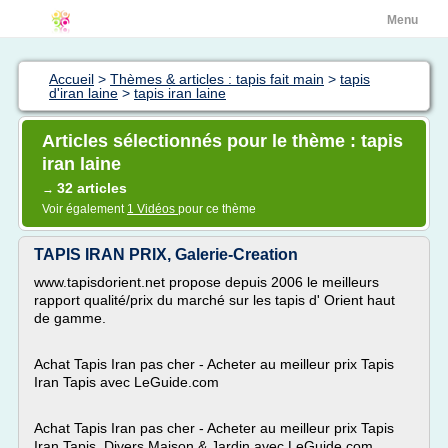
Menu
Accueil
>
Thèmes & articles : tapis fait main
>
tapis
d'iran laine
>
tapis iran laine
Articles sélectionnés pour le thème : tapis
iran laine
32 articles
→
Voir également
1 Vidéos
pour ce thème
TAPIS IRAN PRIX, Galerie-Creation
www.tapisdorient.net propose depuis 2006 le meilleurs
rapport qualité/prix du marché sur les tapis d' Orient haut
de gamme.
Achat Tapis Iran pas cher - Acheter au meilleur prix Tapis
Iran Tapis avec LeGuide.com
Achat Tapis Iran pas cher - Acheter au meilleur prix Tapis
Iran Tapis, Divers Maison & Jardin avec LeGuide.com