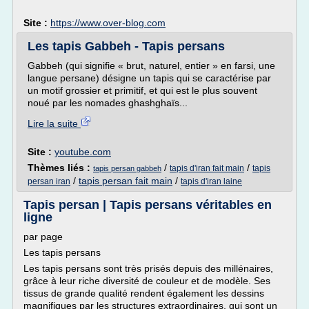
Site :
https://www.over-blog.com
Les tapis Gabbeh - Tapis persans
Gabbeh (qui signifie « brut, naturel, entier » en farsi, une
langue persane) désigne un tapis qui se caractérise par
un motif grossier et primitif, et qui est le plus souvent
noué par les nomades ghashghaïs...
Lire la suite
Site :
youtube.com
Thèmes liés :
/
/
tapis d'iran fait main
tapis
tapis persan gabbeh
/
tapis persan fait main
/
persan iran
tapis d'iran laine
Tapis persan | Tapis persans véritables en
ligne
par page
Les tapis persans
Les tapis persans sont très prisés depuis des millénaires,
grâce à leur riche diversité de couleur et de modèle. Ses
tissus de grande qualité rendent également les dessins
magnifiques par les structures extraordinaires, qui sont un