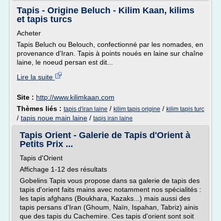
Tapis - Origine Beluch - Kilim Kaan, kilims
et tapis turcs
Acheter
Tapis Beluch ou Belouch, confectionné par les nomades, en
provenance d'Iran. Tapis à points noués en laine sur chaîne
laine, le noeud persan est dit...
Lire la suite
Site :
http://www.kilimkaan.com
Thèmes liés :
/
/
tapis d'iran laine
kilim tapis origine
kilim tapis turc
/
tapis noue main laine
/
tapis iran laine
Tapis Orient - Galerie de Tapis d'Orient à
Petits Prix ...
Tapis d'Orient
Affichage 1-12 des résultats
Gobelins Tapis vous propose dans sa galerie de tapis des
tapis d'orient faits mains avec notamment nos spécialités :
les tapis afghans (Boukhara, Kazaks...) mais aussi des
tapis persans d'Iran (Ghoum, Naïn, Ispahan, Tabriz) ainis
que des tapis du Cachemire. Ces tapis d'orient sont soit