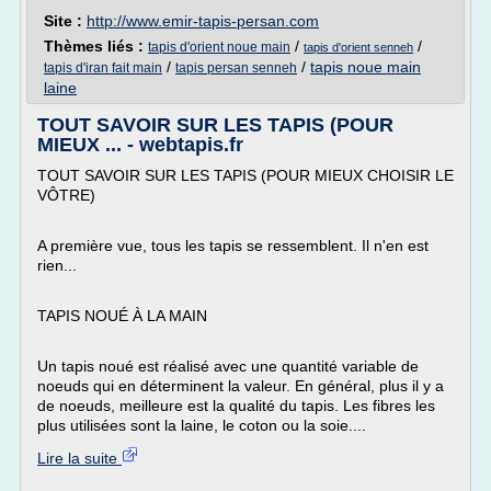
Site :
http://www.emir-tapis-persan.com
Thèmes liés :
/
/
tapis d'orient noue main
tapis d'orient senneh
/
/
tapis noue main
tapis d'iran fait main
tapis persan senneh
laine
TOUT SAVOIR SUR LES TAPIS (POUR
MIEUX ... - webtapis.fr
TOUT SAVOIR SUR LES TAPIS (POUR MIEUX CHOISIR LE
VÔTRE)
A première vue, tous les tapis se ressemblent. Il n'en est
rien...
TAPIS NOUÉ À LA MAIN
Un tapis noué est réalisé avec une quantité variable de
noeuds qui en déterminent la valeur. En général, plus il y a
de noeuds, meilleure est la qualité du tapis. Les fibres les
plus utilisées sont la laine, le coton ou la soie....
Lire la suite