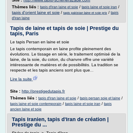
Site :
http://www.tapis-scheherazade.com
Thèmes liés :
/
/
tapis d'iran laine et soie
tapis laine et soie iran
tapis d'orient laine et soie
/
/
tapis
tapis pakistan laine et soie prix
d'iran laine
Tapis de laine et tapis de soie | Prestige du
tapis, Paris
Le tapis Persan en laine et soie
Le tapis contemporain en laine profite pleinement des
évolutions. Le tissage en série, le traitement optimisé de la
laine, de la soie, du coton, du chanvre offre une variété
intéressante de matières et de possibilités. La tradition se
respecte et les tapis anciens sont plus que...
Lire la suite
Site :
http://prestigedutapis.fr
Thèmes liés :
/
/
tapis d'iran laine et soie
tapis persan soie et laine
/
/
tapis laine et soie contemporain
tapis laine et soie iran
tapis
ancien laine et soie
Tapis Iranien, tapis d'Iran de création |
Prestige du ...