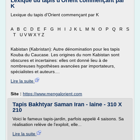
Lexique du tapis d'Orient commençant par
K
Lexique du tapis d'Orient commençant par K
A B C D E F G H I J K L M N O P Q R S
T U V W X Y Z
Kabistan (Kabristan): Autre dénomination pour les tapis
Kouba du Caucase. Les origines du nom Kabistan sont
obscures et incertaines: elles ont donné lieu à de
nombreuses hypothèses avancées par importateurs,
spécialistes et auteurs....
Lire la suite
Site :
https://www.mengalorient.com
Tapis Bakhtyar Saman Iran - laine - 310 X
210
Voici le fameux tapis-jardin, parfois appelé 4 saisons. Sa
réalisation relève de l'exploit, elle...
Lire la suite