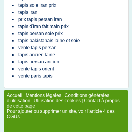
tapis soie iran prix
tapis iran
prix tapis persan iran
tapis d'iran fait main prix
tapis persan soie prix
tapis pakistanais laine et soie
vente tapis persan
tapis ancien laine
tapis persan ancien
vente tapis orient
vente paris tapis
Accueil
|
Mentions légales
|
Conditions générales
d'utilisation
|
Utilisation des cookies
|
Contact à propos
de cette page
Pour ajouter ou supprimer un site, voir l'article 4 des
CGUs