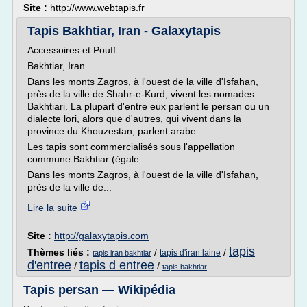
Site :
http://www.webtapis.fr
Tapis Bakhtiar, Iran - Galaxytapis
Accessoires et Pouff
Bakhtiar, Iran
Dans les monts Zagros, à l'ouest de la ville d'Isfahan,
près de la ville de Shahr-e-Kurd, vivent les nomades
Bakhtiari. La plupart d'entre eux parlent le persan ou un
dialecte lori, alors que d'autres, qui vivent dans la
province du Khouzestan, parlent arabe.
Les tapis sont commercialisés sous l'appellation
commune Bakhtiar (égale...
Dans les monts Zagros, à l'ouest de la ville d'Isfahan,
près de la ville de...
Lire la suite
Site :
http://galaxytapis.com
tapis
Thèmes liés :
/
/
tapis d'iran laine
tapis iran bakhtiar
d'entree
tapis d entree
/
/
tapis bakhtiar
Tapis persan — Wikipédia