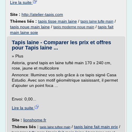
Lire la suite
Site :
http://atelier-tapis.com
Thèmes liés :
tapis tisse main laine
/
/
tapis laine tufte main
tapis noue main laine
/
/
tapis fait
tapis moderne noue main
main laine soie
Tapis laine - Comparer les prix et offres
pour Tapis laine ...
» Plus
Astoria, grand tapis en laine tufté main 170 x 240 cm,
rose, jaune et multicolore
Annonce: Illuminez vos sols grâce à ce tapis signé Casa
Estudio. Avec son motif géométrique saisissant, il permet
d'ajouter un point foca ...
Envoi: 0,00...
Lire la suite
Site :
lionshome.fr
Thèmes liés :
/
tapis laine fait main prix
/
tapis laine tuftee main