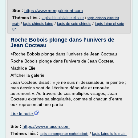
Site :
https://www.mengalorient.com
Thèmes liés :
/
tapis chinois laine et soie
tapis chinois laine fait
/
/
/
tapis chinois laine
tapis de soie chinois
tapis laine et soie
main
uni
Roche Bobois plonge dans l’univers de
Jean Cocteau
>Roche Bobois plonge dans l'univers de Jean Cocteau
Roche Bobois plonge dans l'univers de Jean Cocteau
Mathilde Elie
Afficher la galerie
Jean Cocteau disait : « je ne suis ni dessinateur, ni peintre ;
mes dessins sont de l'écriture dénouée et renouée
autrement ». Au travers de ces multiples visages, Jean
Cocteau exprime sa singularité, comme si chacun d'entre
eux représentait une partie...
Lire la suite
Site :
https://www.maison.com
Thèmes liés :
/
tapis laine tufte main
tapis contemporain roche bobois