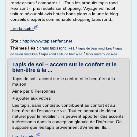
rendez-vous ! comparez l... Tous les produits tapis rond
ikea sont - prix réduits sur shopping. Voyage vol hotel
voiture séjour ski avis hotels bons plans a la une le blog
conseils d'experts communauté shopping tapis rond...
Lire la suite
Site :
http://www.tapisenfant.net
Thèmes liés :
/
/
grand tapis rond ikea
tapis de bain rond ikea
tapis
/
/
de salon rond ikea
tapis rond salle de bain ikea
tapis rond rouge ikea
Tapis de sol – accent sur le confort et le
bien-être à la ...
Tapis de sol - accent sur le confort et le bien-être à la
maison
Aimé par 0 Personnes
+ ajouter aux vôtres
Les tapis, sans conteste, contribuent au confort et au
bien-être de l'espace de vie. Tout en servant de décor
naturel pour le mobilier , ils peuvent apporter des accents
intéressants dans la conception globale de l'intérieur. On
suppose que les tapis proviennent d'Arménie. Ils...
Lire la suite