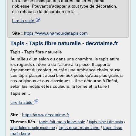
La laine se distingue des autres matières par sa
noblesse. Pouvant s'adapter à tout type de décoration,
elle rehausse la décoration de la...
Lire la suite
Site :
https://www.unamourdetapis.com
Tapis - Tapis fibre naturelle - decotaime.fr
Tapis - Tapis fibre naturelle
Au milieu d'un salon ou dans une chambre, le tapis attire
les regards et donne de l'allure à la pièce. Il apporte
également du confort, et crée une ambiance chaleureuse.
Les tapis plaisent aussi bien aux petits qu'aux plus grands,
aux originaux et aux classiques... il se détourne à l'infini,
selon les motifs et les couleurs, la forme et la taille !
Tapis en...
Lire la suite
Site :
https://www.decotaime.fr
Thèmes liés :
tapis fait main laine soie
/
/
tapis laine tufte main
/
tapis noue main laine
/
tapis tisse
tapis laine et soie moderne
main laine