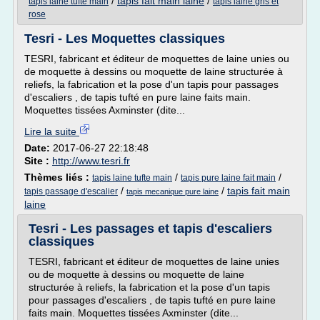
/
tapis fait main laine
/
tapis laine tufte main
tapis laine gris et
rose
Tesri - Les Moquettes classiques
TESRI, fabricant et éditeur de moquettes de laine unies ou
de moquette à dessins ou moquette de laine structurée à
reliefs, la fabrication et la pose d'un tapis pour passages
d'escaliers , de tapis tufté en pure laine faits main.
Moquettes tissées Axminster (dite...
Lire la suite
Date:
2017-06-27 22:18:48
Site :
http://www.tesri.fr
Thèmes liés :
/
/
tapis laine tufte main
tapis pure laine fait main
/
/
tapis fait main
tapis passage d'escalier
tapis mecanique pure laine
laine
Tesri - Les passages et tapis d'escaliers
classiques
TESRI, fabricant et éditeur de moquettes de laine unies
ou de moquette à dessins ou moquette de laine
structurée à reliefs, la fabrication et la pose d'un tapis
pour passages d'escaliers , de tapis tufté en pure laine
faits main. Moquettes tissées Axminster (dite...