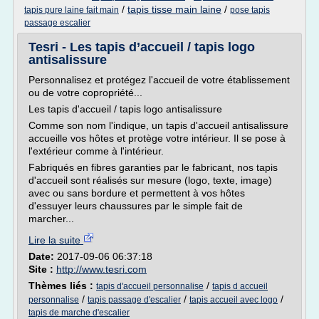
/
tapis tisse main laine
/
tapis pure laine fait main
pose tapis
passage escalier
Tesri - Les tapis d’accueil / tapis logo
antisalissure
Personnalisez et protégez l'accueil de votre établissement
ou de votre copropriété...
Les tapis d'accueil / tapis logo antisalissure
Comme son nom l'indique, un tapis d'accueil antisalissure
accueille vos hôtes et protège votre intérieur. Il se pose à
l'extérieur comme à l'intérieur.
Fabriqués en fibres garanties par le fabricant, nos tapis
d'accueil sont réalisés sur mesure (logo, texte, image)
avec ou sans bordure et permettent à vos hôtes
d'essuyer leurs chaussures par le simple fait de
marcher...
Lire la suite
Date:
2017-09-06 06:37:18
Site :
http://www.tesri.com
Thèmes liés :
/
tapis d'accueil personnalise
tapis d accueil
/
/
/
personnalise
tapis passage d'escalier
tapis accueil avec logo
tapis de marche d'escalier