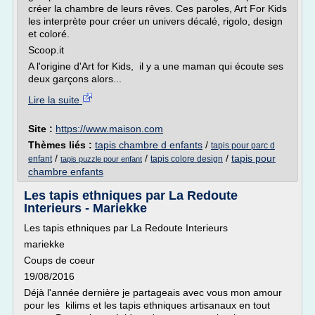
créer la chambre de leurs rêves. Ces paroles, Art For Kids
les interprète pour créer un univers décalé, rigolo, design
et coloré.
Scoop.it
A l'origine d'Art for Kids, il y a une maman qui écoute ses
deux garçons alors...
Lire la suite
Site :
https://www.maison.com
Thèmes liés :
tapis chambre d enfants
/
tapis pour parc d
/
/
/
tapis pour
enfant
tapis colore design
tapis puzzle pour enfant
chambre enfants
Les tapis ethniques par La Redoute
Interieurs - Mariekke
Les tapis ethniques par La Redoute Interieurs
mariekke
Coups de coeur
19/08/2016
Déjà l'année dernière je partageais avec vous mon amour
pour les kilims et les tapis ethniques artisanaux en tout