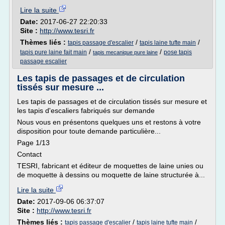
Lire la suite
Date:
2017-06-27 22:20:33
Site :
http://www.tesri.fr
Thèmes liés :
/
/
tapis passage d'escalier
tapis laine tufte main
/
/
tapis pure laine fait main
pose tapis
tapis mecanique pure laine
passage escalier
Les tapis de passages et de circulation
tissés sur mesure ...
Les tapis de passages et de circulation tissés sur mesure et
les tapis d'escaliers fabriqués sur demande
Nous vous en présentons quelques uns et restons à votre
disposition pour toute demande particulière...
Page 1/13
Contact
TESRI, fabricant et éditeur de moquettes de laine unies ou
de moquette à dessins ou moquette de laine structurée à...
Lire la suite
Date:
2017-09-06 06:37:07
Site :
http://www.tesri.fr
Thèmes liés :
/
/
tapis passage d'escalier
tapis laine tufte main