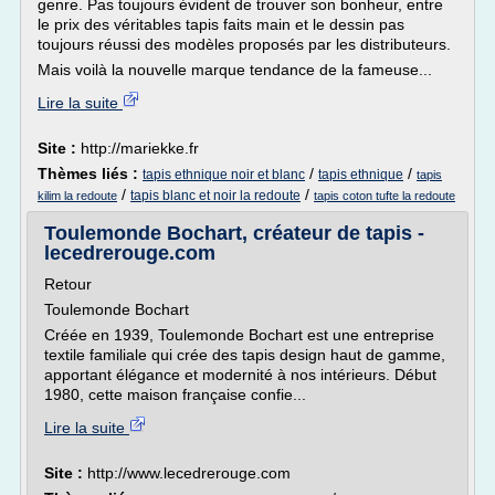
genre. Pas toujours évident de trouver son bonheur, entre
le prix des véritables tapis faits main et le dessin pas
toujours réussi des modèles proposés par les distributeurs.
Mais voilà la nouvelle marque tendance de la fameuse...
Lire la suite
Site :
http://mariekke.fr
Thèmes liés :
/
/
tapis ethnique noir et blanc
tapis ethnique
tapis
/
/
tapis blanc et noir la redoute
kilim la redoute
tapis coton tufte la redoute
Toulemonde Bochart, créateur de tapis -
lecedrerouge.com
Retour
Toulemonde Bochart
Créée en 1939, Toulemonde Bochart est une entreprise
textile familiale qui crée des tapis design haut de gamme,
apportant élégance et modernité à nos intérieurs. Début
1980, cette maison française confie...
Lire la suite
Site :
http://www.lecedrerouge.com