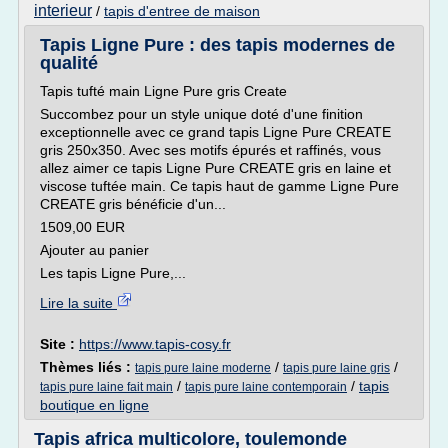
interieur
/
tapis d'entree de maison
Tapis Ligne Pure : des tapis modernes de
qualité
Tapis tufté main Ligne Pure gris Create
Succombez pour un style unique doté d'une finition
exceptionnelle avec ce grand tapis Ligne Pure CREATE
gris 250x350. Avec ses motifs épurés et raffinés, vous
allez aimer ce tapis Ligne Pure CREATE gris en laine et
viscose tuftée main. Ce tapis haut de gamme Ligne Pure
CREATE gris bénéficie d'un...
1509,00 EUR
Ajouter au panier
Les tapis Ligne Pure,...
Lire la suite
Site :
https://www.tapis-cosy.fr
Thèmes liés :
/
/
tapis pure laine moderne
tapis pure laine gris
/
/
tapis
tapis pure laine fait main
tapis pure laine contemporain
boutique en ligne
Tapis africa multicolore, toulemonde