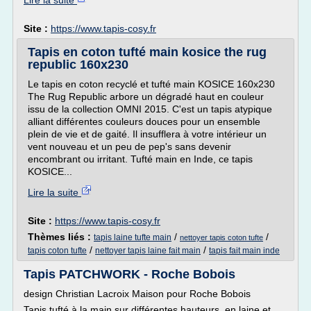
Lire la suite
Site :
https://www.tapis-cosy.fr
Tapis en coton tufté main kosice the rug
republic 160x230
Le tapis en coton recyclé et tufté main KOSICE 160x230
The Rug Republic arbore un dégradé haut en couleur
issu de la collection OMNI 2015. C'est un tapis atypique
alliant différentes couleurs douces pour un ensemble
plein de vie et de gaité. Il insufflera à votre intérieur un
vent nouveau et un peu de pep's sans devenir
encombrant ou irritant. Tufté main en Inde, ce tapis
KOSICE...
Lire la suite
Site :
https://www.tapis-cosy.fr
Thèmes liés :
/
/
tapis laine tufte main
nettoyer tapis coton tufte
/
/
tapis coton tufte
nettoyer tapis laine fait main
tapis fait main inde
Tapis PATCHWORK - Roche Bobois
design Christian Lacroix Maison pour Roche Bobois
Tapis tufté à la main sur différentes hauteurs, en laine et