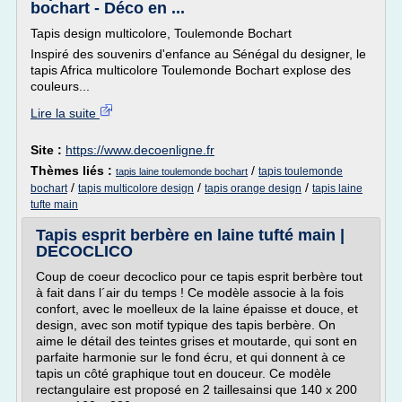
bochart - Déco en ...
Tapis design multicolore, Toulemonde Bochart
Inspiré des souvenirs d'enfance au Sénégal du designer, le
tapis Africa multicolore Toulemonde Bochart explose des
couleurs...
Lire la suite
Site :
https://www.decoenligne.fr
Thèmes liés :
/
tapis toulemonde
tapis laine toulemonde bochart
/
/
/
bochart
tapis multicolore design
tapis orange design
tapis laine
tufte main
Tapis esprit berbère en laine tufté main |
DECOCLICO
Coup de coeur decoclico pour ce tapis esprit berbère tout
à fait dans l´air du temps ! Ce modèle associe à la fois
confort, avec le moelleux de la laine épaisse et douce, et
design, avec son motif typique des tapis berbère. On
aime le détail des teintes grises et moutarde, qui sont en
parfaite harmonie sur le fond écru, et qui donnent à ce
tapis un côté graphique tout en douceur. Ce modèle
rectangulaire est proposé en 2 taillesainsi que 140 x 200