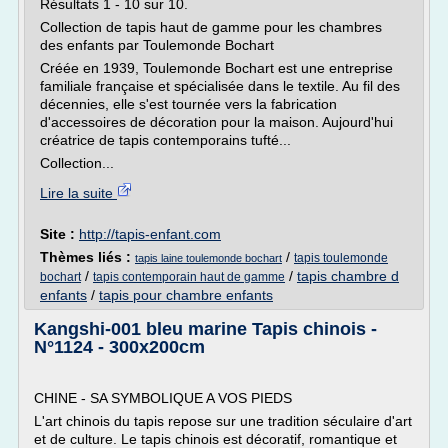
Résultats 1 - 10 sur 10.
Collection de tapis haut de gamme pour les chambres
des enfants par Toulemonde Bochart
Créée en 1939, Toulemonde Bochart est une entreprise
familiale française et spécialisée dans le textile. Au fil des
décennies, elle s'est tournée vers la fabrication
d'accessoires de décoration pour la maison. Aujourd'hui
créatrice de tapis contemporains tufté...
Collection...
Lire la suite
Site :
http://tapis-enfant.com
Thèmes liés :
/
tapis toulemonde
tapis laine toulemonde bochart
/
/
tapis chambre d
bochart
tapis contemporain haut de gamme
enfants
/
tapis pour chambre enfants
Kangshi-001 bleu marine Tapis chinois -
N°1124 - 300x200cm
CHINE - SA SYMBOLIQUE A VOS PIEDS
L'art chinois du tapis repose sur une tradition séculaire d'art
et de culture. Le tapis chinois est décoratif, romantique et