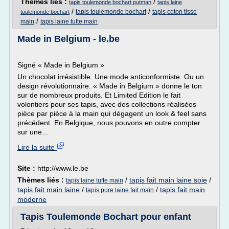
Thèmes liés :
/
tapis toulemonde bochart putman
tapis laine
/
/
tapis toulemonde bochart
tapis coton tisse
toulemonde bochart
/
main
tapis laine tufte main
Made in Belgium - le.be
Signé « Made in Belgium »
Un chocolat irrésistible. Une mode anticonformiste. Ou un
design révolutionnaire. « Made in Belgium » donne le ton
sur de nombreux produits. Et Limited Edition le fait
volontiers pour ses tapis, avec des collections réalisées
pièce par pièce à la main qui dégagent un look & feel sans
précédent. En Belgique, nous pouvons en outre compter
sur une...
Lire la suite
Site :
http://www.le.be
Thèmes liés :
/
tapis fait main laine soie
/
tapis laine tufte main
tapis fait main laine
/
/
tapis fait main
tapis pure laine fait main
moderne
Tapis Toulemonde Bochart pour enfant