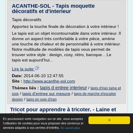
ACANTHE-SOL - Tapis moquette
décoratifs et d'interieur
Tapis décoratifs
Apportez la touche finale de décoration à votre intérieur !
Le tapis est un objet incontournable dans votre intérieur. Il
donne un aspect très confortable à votre pièce, amène
une touche de chaleur et de personnalité à votre intérieur.
Notre multitude de modèles de tapis vous permet de
trouver votre style : design, cosy, rétro, baroque... Le
tapis est aujourd'hui...
Lire la suite
Date:
2014-06-10 12:47:55
Site :
http://www.acanthe-sol.com
tapis d entree interieur
Thèmes liés :
/
tapis d'iran laine et
/
tapis d'entree sur mesure
/
soie
tapis de marche d'escalier
/
design
tapis en soie d'iran
Tricot pour apprendre à tricoter. - Laine et
Maille
En poursuivant votre navigation sur ce site, vous acceptez
X
l'utilisation de cookies pour vous proposer des contenus et
Tricot
services adaptés à vos centres d'intérêts.
En savoir plus
melanie-creation.fr