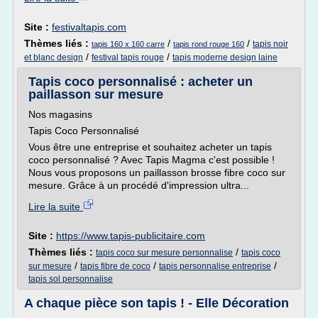
Site :
festivaltapis.com
Thèmes liés :
/
/
tapis noir
tapis 160 x 160 carre
tapis rond rouge 160
/
/
et blanc design
festival tapis rouge
tapis moderne design laine
Tapis coco personnalisé : acheter un
paillasson sur mesure
Nos magasins
Tapis Coco Personnalisé
Vous être une entreprise et souhaitez acheter un tapis
coco personnalisé ? Avec Tapis Magma c'est possible !
Nous vous proposons un paillasson brosse fibre coco sur
mesure. Grâce à un procédé d'impression ultra...
Lire la suite
Site :
https://www.tapis-publicitaire.com
Thèmes liés :
/
tapis coco sur mesure personnalise
tapis coco
/
/
/
sur mesure
tapis fibre de coco
tapis personnalise entreprise
tapis sol personnalise
A chaque pièce son tapis ! - Elle Décoration