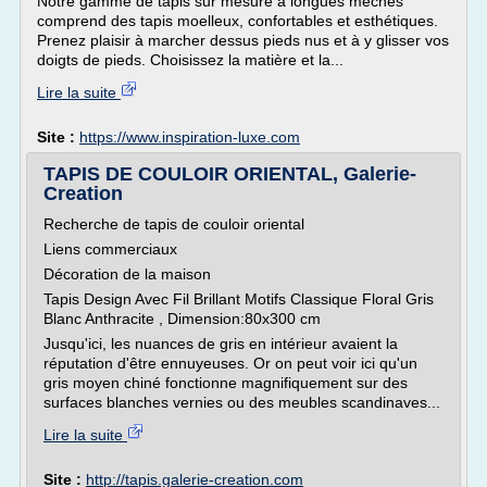
Notre gamme de tapis sur mesure à longues mèches
comprend des tapis moelleux, confortables et esthétiques.
Prenez plaisir à marcher dessus pieds nus et à y glisser vos
doigts de pieds. Choisissez la matière et la...
Lire la suite
Site :
https://www.inspiration-luxe.com
TAPIS DE COULOIR ORIENTAL, Galerie-
Creation
Recherche de tapis de couloir oriental
Liens commerciaux
Décoration de la maison
Tapis Design Avec Fil Brillant Motifs Classique Floral Gris
Blanc Anthracite , Dimension:80x300 cm
Jusqu'ici, les nuances de gris en intérieur avaient la
réputation d'être ennuyeuses. Or on peut voir ici qu'un
gris moyen chiné fonctionne magnifiquement sur des
surfaces blanches vernies ou des meubles scandinaves...
Lire la suite
Site :
http://tapis.galerie-creation.com