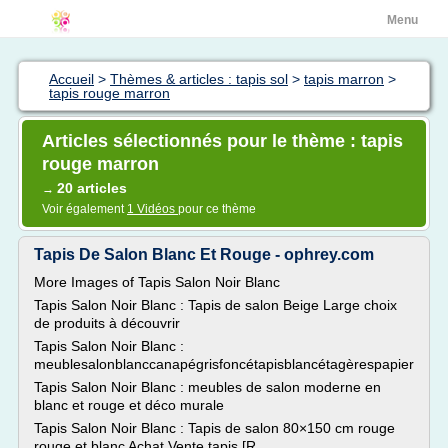
Menu
Accueil
>
Thèmes & articles : tapis sol
>
tapis marron
>
tapis rouge marron
Articles sélectionnés pour le thème : tapis
rouge marron
20 articles
→
Voir également
1 Vidéos
pour ce thème
Tapis De Salon Blanc Et Rouge - ophrey.com
More Images of Tapis Salon Noir Blanc
Tapis Salon Noir Blanc : Tapis de salon Beige Large choix
de produits à découvrir
Tapis Salon Noir Blanc :
meublesalonblanccanapégrisfoncétapisblancétagèrespapier
Tapis Salon Noir Blanc : meubles de salon moderne en
blanc et rouge et déco murale
Tapis Salon Noir Blanc : Tapis de salon 80×150 cm rouge
rouge et blanc Achat Vente tapis [R