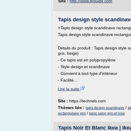
Site :
http://www.leguide.com
Tapis design style scandinav
>Tapis design style scandinave rectang
Tapis design style scandinave rectangu
Détails du produit : Tapis design styl
gris, beige)
- Ce tapis est en polypropylène
- Style design et scandinave
- Convient à tout type d'intérieur
- Facilité...
Lire la suite
Site :
https://techneb.com
Thèmes liés :
/
t
tapis design scandinave
/
rectangulaire gris
tapis salon gris et rose
Tapis Noir Et Blanc Ikea | Ik