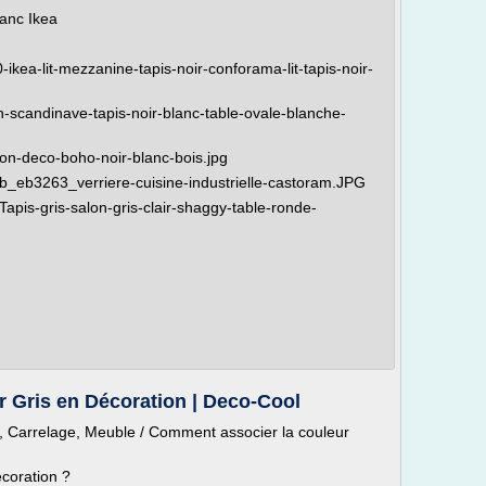
lanc Ikea
-ikea-lit-mezzanine-tapis-noir-conforama-lit-tapis-noir-
n-scandinave-tapis-noir-blanc-table-ovale-blanche-
lon-deco-boho-noir-blanc-bois.jpg
 Ob_eb3263_verriere-cuisine-industrielle-castoram.JPG
Tapis-gris-salon-gris-clair-shaggy-table-ronde-
 Gris en Décoration | Deco-Cool
, Carrelage, Meuble / Comment associer la couleur
coration ?