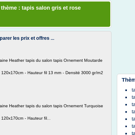
 thème : tapis salon gris et rose
er les prix et offres ...
laine Heather tapis du salon tapis Ornement Moutarde
120x170cm - Hauteur fil 13 mm - Densité 3000 gr/m2
.
Thèm
t
t
t
aine Heather tapis du salon tapis Ornement Turquoise
t
20x170cm - Hauteur fil...
t
t
t