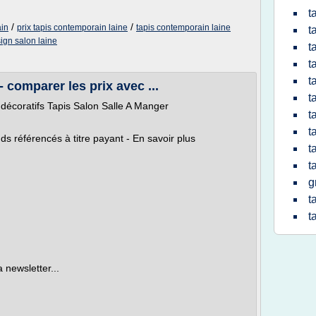
t
/
/
ain
prix tapis contemporain laine
tapis contemporain laine
t
sign salon laine
t
t
t
- comparer les prix avec ...
t
décoratifs Tapis Salon Salle A Manger
t
t
 référencés à titre payant - En savoir plus
t
t
g
t
t
 newsletter...