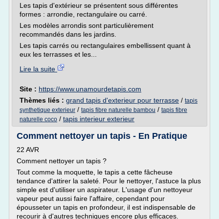
Les tapis d'extérieur se présentent sous différentes
formes : arrondie, rectangulaire ou carré.
Les modèles arrondis sont particulièrement
recommandés dans les jardins.
Les tapis carrés ou rectangulaires embellissent quant à
eux les terrasses et les...
Lire la suite
Site :
https://www.unamourdetapis.com
Thèmes liés :
grand tapis d'exterieur pour terrasse
/
tapis
/
/
synthetique exterieur
tapis fibre naturelle bambou
tapis fibre
/
tapis interieur exterieur
naturelle coco
Comment nettoyer un tapis - En Pratique
22 AVR
Comment nettoyer un tapis ?
Tout comme la moquette, le tapis a cette fâcheuse
tendance d'attirer la saleté. Pour le nettoyer, l'astuce la plus
simple est d'utiliser un aspirateur. L'usage d'un nettoyeur
vapeur peut aussi faire l'affaire, cependant pour
épousseter un tapis en profondeur, il est indispensable de
recourir à d'autres techniques encore plus efficaces.