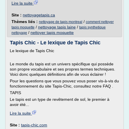
Lire la suite
Site :
nettoyagetapis.ca
Thèmes liés :
/
nettoyage de tapis montreal
comment nettoyer
/
nettoyage tapis laine
/
tapis moquette
tapis synthetique
/
nettoyer tapis moquette
nettoyage
Tapis Chic - Le lexique de Tapis Chic
Le lexique de Tapis Chic
Le monde du tapis est un univers spécifique qui possède
son propre vocabulaire et ses propres termes techniques.
Voici donc quelques définitions afin de vous éclairer !
Pour les questions que vous pouvez vous poser vis-à-vis du
fonctionnement du site Tapis-Chic, consultez notre FAQ .
TAPIS
Le tapis est un type de revêtement de sol, le premier à
avoir été...
Lire la suite
Site :
tapis-chic.com