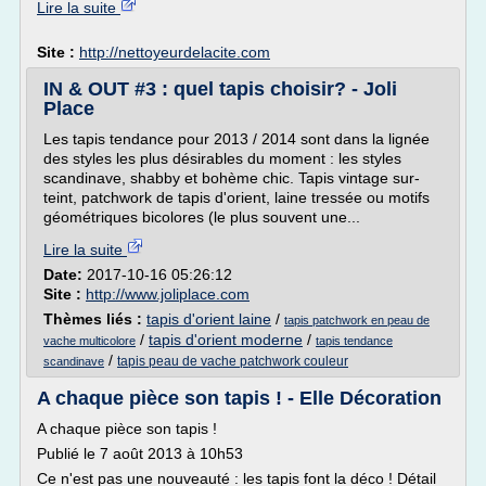
Lire la suite
Site :
http://nettoyeurdelacite.com
IN & OUT #3 : quel tapis choisir? - Joli
Place
Les tapis tendance pour 2013 / 2014 sont dans la lignée
des styles les plus désirables du moment : les styles
scandinave, shabby et bohème chic. Tapis vintage sur-
teint, patchwork de tapis d'orient, laine tressée ou motifs
géométriques bicolores (le plus souvent une...
Lire la suite
Date:
2017-10-16 05:26:12
Site :
http://www.joliplace.com
Thèmes liés :
tapis d'orient laine
/
tapis patchwork en peau de
/
tapis d'orient moderne
/
vache multicolore
tapis tendance
/
tapis peau de vache patchwork couleur
scandinave
A chaque pièce son tapis ! - Elle Décoration
A chaque pièce son tapis !
Publié le 7 août 2013 à 10h53
Ce n'est pas une nouveauté : les tapis font la déco ! Détail