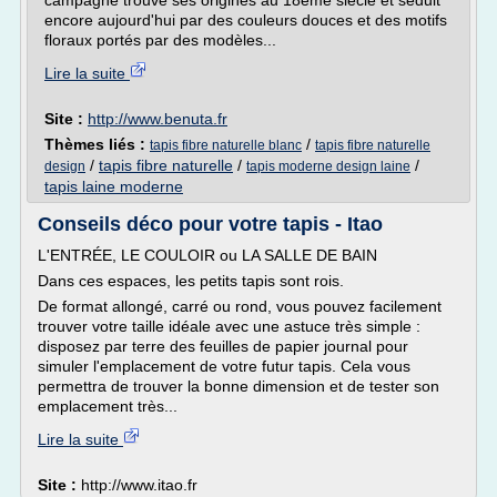
campagne trouve ses origines au 18ème siècle et séduit
encore aujourd'hui par des couleurs douces et des motifs
floraux portés par des modèles...
Lire la suite
Site :
http://www.benuta.fr
Thèmes liés :
/
tapis fibre naturelle blanc
tapis fibre naturelle
/
tapis fibre naturelle
/
/
design
tapis moderne design laine
tapis laine moderne
Conseils déco pour votre tapis - Itao
L'ENTRÉE, LE COULOIR ou LA SALLE DE BAIN
Dans ces espaces, les petits tapis sont rois.
De format allongé, carré ou rond, vous pouvez facilement
trouver votre taille idéale avec une astuce très simple :
disposez par terre des feuilles de papier journal pour
simuler l'emplacement de votre futur tapis. Cela vous
permettra de trouver la bonne dimension et de tester son
emplacement très...
Lire la suite
Site :
http://www.itao.fr