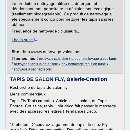
Le produit de nettoyage utilisé est détergent et
déodorisant, anti-parasitaire et désinfectant, écologique
(réellement biodégradable). Ce produit de nettoyage a
été spécialement conçu pour nettoyer les tapis sans les
abîmer.
Fréquence de nettoyage : plusieurs...
Lire la suite
Site :
http://www.nettoyage-valets.be
Thèmes liés :
/
produit nettoyage a sec tapis
nettoyage tapis plein
/
/
/
nettoyage tapis laine et soie
prix nettoyage tapis en laine
nettoyage a sec tapis prix
TAPIS DE SALON FLY, Galerie-Creation
Recherche de tapis de salon fly
Liens commerciaux
Tapis Fly Tapis camaïeu. Article le . ... salon; de Tapis.
Photos. Coussins, tapis... Ma déco fait passer le message
avec des accessoires lettrés ! Tendances Déco.
10 photos. Découvrez la gamme de tapis de chez Fly :
www.fly.fr. Déco par sebastien. Des milliers de photos de