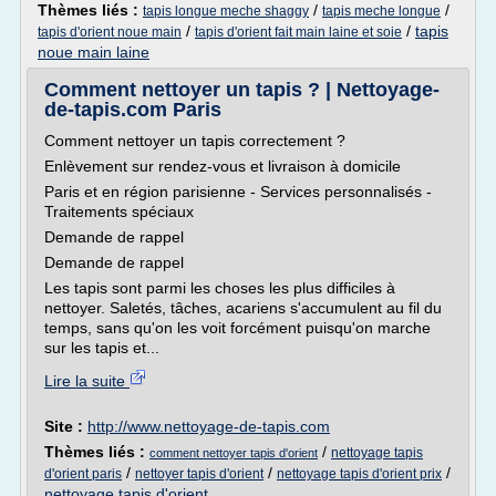
Thèmes liés :
/
/
tapis longue meche shaggy
tapis meche longue
/
/
tapis
tapis d'orient noue main
tapis d'orient fait main laine et soie
noue main laine
Comment nettoyer un tapis ? | Nettoyage-
de-tapis.com Paris
Comment nettoyer un tapis correctement ?
Enlèvement sur rendez-vous et livraison à domicile
Paris et en région parisienne - Services personnalisés -
Traitements spéciaux
Demande de rappel
Demande de rappel
Les tapis sont parmi les choses les plus difficiles à
nettoyer. Saletés, tâches, acariens s'accumulent au fil du
temps, sans qu'on les voit forcément puisqu'on marche
sur les tapis et...
Lire la suite
Site :
http://www.nettoyage-de-tapis.com
Thèmes liés :
/
nettoyage tapis
comment nettoyer tapis d'orient
/
/
/
d'orient paris
nettoyer tapis d'orient
nettoyage tapis d'orient prix
nettoyage tapis d'orient