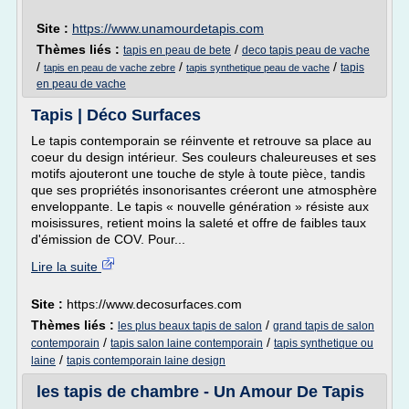
Site :
https://www.unamourdetapis.com
Thèmes liés :
/
tapis en peau de bete
deco tapis peau de vache
/
/
/
tapis
tapis en peau de vache zebre
tapis synthetique peau de vache
en peau de vache
Tapis | Déco Surfaces
Le tapis contemporain se réinvente et retrouve sa place au
coeur du design intérieur. Ses couleurs chaleureuses et ses
motifs ajouteront une touche de style à toute pièce, tandis
que ses propriétés insonorisantes créeront une atmosphère
enveloppante. Le tapis « nouvelle génération » résiste aux
moisissures, retient moins la saleté et offre de faibles taux
d'émission de COV. Pour...
Lire la suite
Site :
https://www.decosurfaces.com
Thèmes liés :
/
les plus beaux tapis de salon
grand tapis de salon
/
/
contemporain
tapis salon laine contemporain
tapis synthetique ou
/
laine
tapis contemporain laine design
les tapis de chambre - Un Amour De Tapis