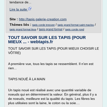
tendance de...
Lire la suite
Site :
http://tapis.galerie-creation.com
Thèmes liés :
/
/
tapis corde tressee
tapis grand format saint maclou
/
/
tapis grand format
tapis grand format ikea
tapis corde rond
TOUT SAVOIR SUR LES TAPIS (POUR
MIEUX ... - webtapis.fr
TOUT SAVOIR SUR LES TAPIS (POUR MIEUX CHOISIR LE
VÔTRE)
A première vue, tous les tapis se ressemblent. Il n'en est
rien...
TAPIS NOUÉ À LA MAIN
Un tapis noué est réalisé avec une quantité variable de
noeuds qui en déterminent la valeur. En général, plus il y a
de noeuds, meilleure est la qualité du tapis. Les fibres les
plus utilisées sont la laine, le coton ou la soie....