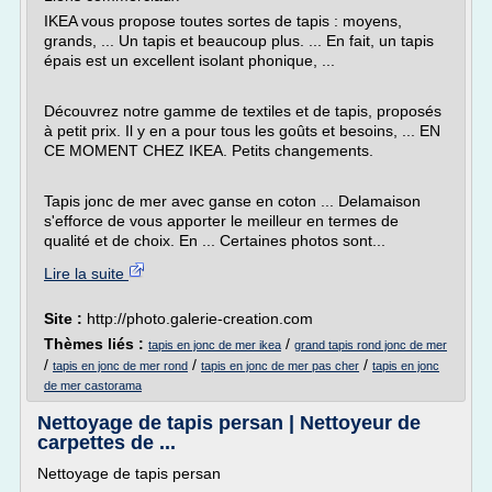
IKEA vous propose toutes sortes de tapis : moyens,
grands, ... Un tapis et beaucoup plus. ... En fait, un tapis
épais est un excellent isolant phonique, ...
Découvrez notre gamme de textiles et de tapis, proposés
à petit prix. Il y en a pour tous les goûts et besoins, ... EN
CE MOMENT CHEZ IKEA. Petits changements.
Tapis jonc de mer avec ganse en coton ... Delamaison
s'efforce de vous apporter le meilleur en termes de
qualité et de choix. En ... Certaines photos sont...
Lire la suite
Site :
http://photo.galerie-creation.com
Thèmes liés :
/
tapis en jonc de mer ikea
grand tapis rond jonc de mer
/
/
/
tapis en jonc de mer rond
tapis en jonc de mer pas cher
tapis en jonc
de mer castorama
Nettoyage de tapis persan | Nettoyeur de
carpettes de ...
Nettoyage de tapis persan