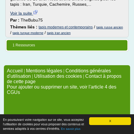
tapis : Iran, Turquie, Cachemire, Russes,...
Voir la suite
Par :
TheBubu75
Thèmes liés :
/
tapis modernes et contemporains
tapis russe ancien
/
/
tapis turque moderne
tapis iran ancien
1 Ressources
Accueil
|
Mentions légales
|
Conditions générales
d'utilisation
|
Utilisation des cookies
|
Contact à propos
de cette page
Pour ajouter ou supprimer un site, voir l'article 4 des
CGUs
En poursuivant votre navigation sur ce site, vous acceptez
X
l'utilisation de cookies pour vous proposer des contenus et
services adaptés à vos centres d'intérêts.
En savoir plus