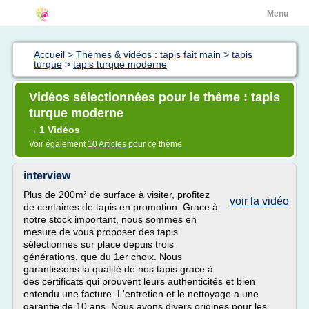
Menu
Accueil
>
Thèmes & vidéos : tapis fait main
>
tapis
turque
>
tapis turque moderne
Vidéos sélectionnées pour le thème : tapis
turque moderne
1 Vidéos
→
Voir également
10 Articles
pour ce thème
interview
Plus de 200m² de surface à visiter, profitez
voir la vidéo
de centaines de tapis en promotion. Grace à
notre stock important, nous sommes en
mesure de vous proposer des tapis
sélectionnés sur place depuis trois
générations, que du 1er choix. Nous
garantissons la qualité de nos tapis grace à
des certificats qui prouvent leurs authenticités et bien
entendu une facture. L'entretien et le nettoyage a une
garantie de 10 ans. Nous avons divers origines pour les