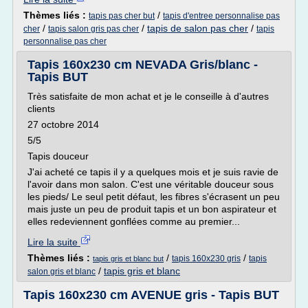
Thèmes liés :
/
tapis pas cher but
tapis d'entree personnalise pas
/
/
tapis de salon pas cher
/
cher
tapis salon gris pas cher
tapis
personnalise pas cher
Tapis 160x230 cm NEVADA Gris/blanc -
Tapis BUT
Très satisfaite de mon achat et je le conseille à d'autres
clients
27 octobre 2014
5/5
Tapis douceur
J'ai acheté ce tapis il y a quelques mois et je suis ravie de
l'avoir dans mon salon. C'est une véritable douceur sous
les pieds/ Le seul petit défaut, les fibres s'écrasent un peu
mais juste un peu de produit tapis et un bon aspirateur et
elles redeviennent gonflées comme au premier...
Lire la suite
Thèmes liés :
/
/
tapis 160x230 gris
tapis
tapis gris et blanc but
/
tapis gris et blanc
salon gris et blanc
Tapis 160x230 cm AVENUE gris - Tapis BUT