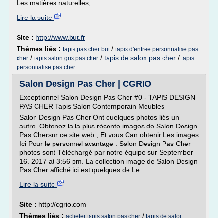
Les matières naturelles,...
Lire la suite
Site :
http://www.but.fr
Thèmes liés :
/
tapis pas cher but
tapis d'entree personnalise pas
/
/
tapis de salon pas cher
/
cher
tapis salon gris pas cher
tapis
personnalise pas cher
Salon Design Pas Cher | CGRIO
Exceptionnel Salon Design Pas Cher #0 - TAPIS DESIGN
PAS CHER Tapis Salon Contemporain Meubles
Salon Design Pas Cher Ont quelques photos liés un
autre. Obtenez la la plus récente images de Salon Design
Pas Chersur ce site web , Et vous Can obtenir Les images
Ici Pour le personnel avantage . Salon Design Pas Cher
photos sont Téléchargé par notre équipe sur September
16, 2017 at 3:56 pm. La collection image de Salon Design
Pas Cher affiché ici est quelques de Le...
Lire la suite
Site :
http://cgrio.com
Thèmes liés :
/
acheter tapis salon pas cher
tapis de salon