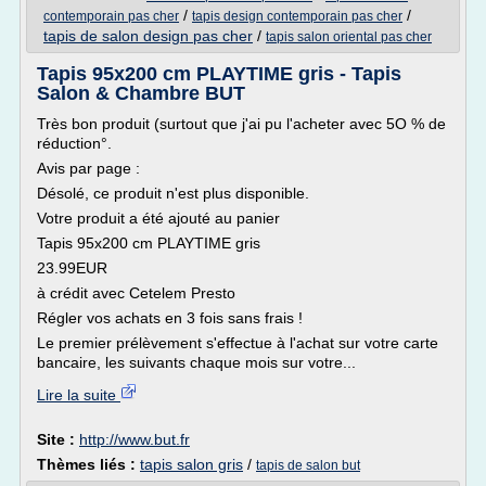
/
/
contemporain pas cher
tapis design contemporain pas cher
tapis de salon design pas cher
/
tapis salon oriental pas cher
Tapis 95x200 cm PLAYTIME gris - Tapis
Salon & Chambre BUT
Très bon produit (surtout que j'ai pu l'acheter avec 5O % de
réduction°.
Avis par page :
Désolé, ce produit n'est plus disponible.
Votre produit a été ajouté au panier
Tapis 95x200 cm PLAYTIME gris
23.99EUR
à crédit avec Cetelem Presto
Régler vos achats en 3 fois sans frais !
Le premier prélèvement s'effectue à l'achat sur votre carte
bancaire, les suivants chaque mois sur votre...
Lire la suite
Site :
http://www.but.fr
Thèmes liés :
tapis salon gris
/
tapis de salon but