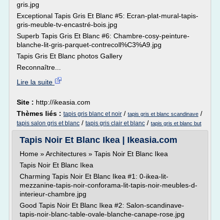
gris.jpg
Exceptional Tapis Gris Et Blanc #5: Ecran-plat-mural-tapis-
gris-meuble-tv-encastré-bois.jpg
Superb Tapis Gris Et Blanc #6: Chambre-cosy-peinture-
blanche-lit-gris-parquet-contrecoll%C3%A9.jpg
Tapis Gris Et Blanc photos Gallery
Reconnaître...
Lire la suite
Site :
http://ikeasia.com
Thèmes liés :
/
/
tapis gris blanc et noir
tapis gris et blanc scandinave
/
/
tapis salon gris et blanc
tapis gris clair et blanc
tapis gris et blanc but
Tapis Noir Et Blanc Ikea | Ikeasia.com
Home » Architectures » Tapis Noir Et Blanc Ikea
Tapis Noir Et Blanc Ikea
Charming Tapis Noir Et Blanc Ikea #1: 0-ikea-lit-
mezzanine-tapis-noir-conforama-lit-tapis-noir-meubles-d-
interieur-chambre.jpg
Good Tapis Noir Et Blanc Ikea #2: Salon-scandinave-
tapis-noir-blanc-table-ovale-blanche-canape-rose.jpg