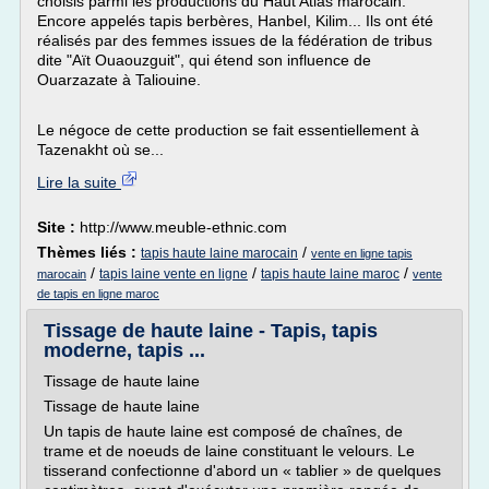
choisis parmi les productions du Haut Atlas marocain.
Encore appelés tapis berbères, Hanbel, Kilim... Ils ont été
réalisés par des femmes issues de la fédération de tribus
dite "Aït Ouaouzguit", qui étend son influence de
Ouarzazate à Taliouine.
Le négoce de cette production se fait essentiellement à
Tazenakht où se...
Lire la suite
Site :
http://www.meuble-ethnic.com
Thèmes liés :
/
tapis haute laine marocain
vente en ligne tapis
/
/
/
tapis laine vente en ligne
tapis haute laine maroc
marocain
vente
de tapis en ligne maroc
Tissage de haute laine - Tapis, tapis
moderne, tapis ...
Tissage de haute laine
Tissage de haute laine
Un tapis de haute laine est composé de chaînes, de
trame et de noeuds de laine constituant le velours. Le
tisserand confectionne d'abord un « tablier » de quelques