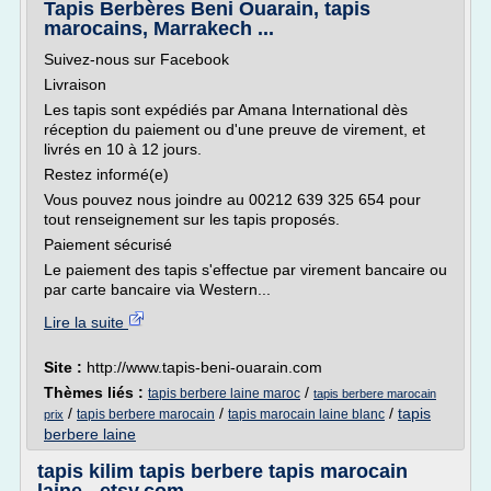
Tapis Berbères Beni Ouarain, tapis
marocains, Marrakech ...
Suivez-nous sur Facebook
Livraison
Les tapis sont expédiés par Amana International dès
réception du paiement ou d'une preuve de virement, et
livrés en 10 à 12 jours.
Restez informé(e)
Vous pouvez nous joindre au 00212 639 325 654 pour
tout renseignement sur les tapis proposés.
Paiement sécurisé
Le paiement des tapis s'effectue par virement bancaire ou
par carte bancaire via Western...
Lire la suite
Site :
http://www.tapis-beni-ouarain.com
Thèmes liés :
/
tapis berbere laine maroc
tapis berbere marocain
/
/
/
tapis
tapis berbere marocain
tapis marocain laine blanc
prix
berbere laine
tapis kilim tapis berbere tapis marocain