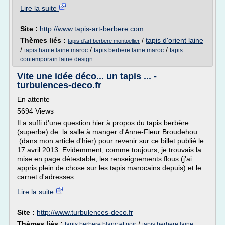
Lire la suite
Site :
http://www.tapis-art-berbere.com
Thèmes liés :
/
tapis d'orient laine
tapis d'art berbere montpellier
/
/
/
tapis haute laine maroc
tapis berbere laine maroc
tapis
contemporain laine design
Vite une idée déco... un tapis ... -
turbulences-deco.fr
En attente
5694 Views
Il a suffi d'une question hier à propos du tapis berbère
(superbe) de la salle à manger d'Anne-Fleur Broudehou
(dans mon article d'hier) pour revenir sur ce billet publié le
17 avril 2013. Evidemment, comme toujours, je trouvais la
mise en page détestable, les renseignements flous (j'ai
appris plein de chose sur les tapis marocains depuis) et le
carnet d'adresses...
Lire la suite
Site :
http://www.turbulences-deco.fr
Thèmes liés :
/
tapis berbere blanc et noir
tapis berbere laine