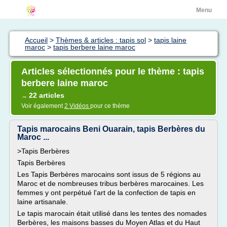
Menu
Accueil
>
Thèmes & articles : tapis sol
>
tapis laine
maroc
>
tapis berbere laine maroc
Articles sélectionnés pour le thème : tapis
berbere laine maroc
22 articles
→
Voir également
2 Vidéos
pour ce thème
Tapis marocains Beni Ouarain, tapis Berbères du
Maroc ...
>Tapis Berbères
Tapis Berbères
Les Tapis Berbères marocains sont issus de 5 régions au
Maroc et de nombreuses tribus berbères marocaines. Les
femmes y ont perpétué l'art de la confection de tapis en
laine artisanale.
Le tapis marocain était utilisé dans les tentes des nomades
Berbères, les maisons basses du Moyen Atlas et du Haut