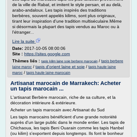
de la ville de Rabat, et imitent le style persan, et au delà,
arabo-andaloux. Les tapis inspirés des traditions
berbères, souvent appelés kilims, sont plus originaux,
tirant leur inspiration d'une tradition multiséculaire.Même
si désormais la plupart des tapis vendus au Maroc ou à
l'étranger...
Lire la suite
Date:
2017-10-05 08:00:06
Site :
https://sites.google.com
Thèmes liés :
/
tapis berbere
tapis kilim laine soie berbere marocain
/
tapis d'orient laine et soie
/
laine maroc
tapis haute laine
/
maroc
tapis haute laine marocain
Artisanat marocain de Marrakech: Acheter
un tapis marocain ...
L'artisanat Berbère marocain, riche de sa culture, et la
décoration intérieure & extérieure.
Acheter un tapis marocain avec Artisanat du Sud
Les tapis marocains bénéficient d'une grande notoriété
auprès d'un large public dans le monde entier. Les tapis de
Chichaoua, les tapis Beni Ouarain comme les tapis Hanbel
(ou kilim) s'exportent depuis longtemps. Ils font le bonheur