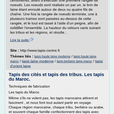
centimètres, avant d'exécuter une première rangée de
noeuds. Les noeuds sont réalisés un par un, le brin de
laine étant enroulé autour de deux ou quatre fils de
chaîne. Une fois la rangée de noeuds terminée, une à
plusieurs trames sont passées au-dessus de cette
rangée, et le tout est tassé à l'aide d'un peigne, afin de
solidifier l'ensemble. La hauteur du velours varie suivant
les tribus et les régions, et résulte...
Lire la suite
Site :
http://www.tapis-centre.fr
Thèmes liés :
/
tapis haute laine moderne
tapis haute laine
/
tapis laine moderne
/
/
tapis
maroc
tapis berbere laine maroc
d'orient laine
Tapis des cités et tapis des tribus. Les tapis
du Maroc.
Techniques de fabrication
Les tapis du Maroc
Même s'ils ne volent pas, les tapis marocains attirent et
fascinent , et nous font tout autant partir en voyage.
Chaque région marocaine, chaque tribu, berbère ou arabe,
et souvent chaque famille confectionnent des tapis avec