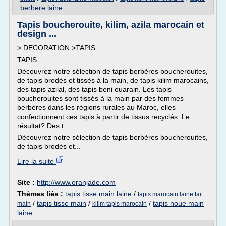
berbere laine
Tapis boucherouite, kilim, azila marocain et
design ...
> DECORATION >TAPIS
TAPIS
Découvrez notre sélection de tapis berbères boucherouites,
de tapis brodés et tissés à la main, de tapis kilim marocains,
des tapis azilal, des tapis beni ouarain. Les tapis
boucherouites sont tissés à la main par des femmes
berbères dans les régions rurales au Maroc, elles
confectionnent ces tapis à partir de tissus recyclés. Le
résultat? Des t...
Découvrez notre sélection de tapis berbères boucherouites,
de tapis brodés et...
Lire la suite
Site :
http://www.oranjade.com
Thèmes liés :
tapis tisse main laine
/
tapis marocain laine fait
/
tapis tisse main
/
/
tapis noue main
main
kilim tapis marocain
laine