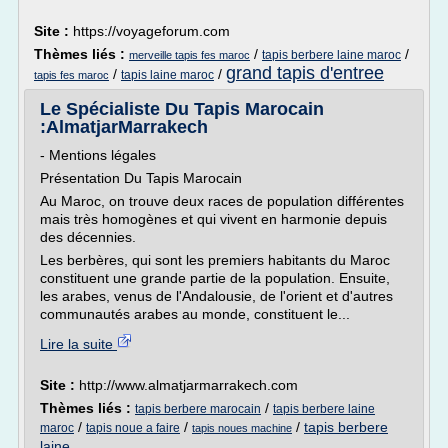
Site :
https://voyageforum.com
Thèmes liés :
/
/
tapis berbere laine maroc
merveille tapis fes maroc
grand tapis d'entree
/
/
tapis laine maroc
tapis fes maroc
Le Spécialiste Du Tapis Marocain
:AlmatjarMarrakech
- Mentions légales
Présentation Du Tapis Marocain
Au Maroc, on trouve deux races de population différentes
mais très homogènes et qui vivent en harmonie depuis
des décennies.
Les berbères, qui sont les premiers habitants du Maroc
constituent une grande partie de la population. Ensuite,
les arabes, venus de l'Andalousie, de l'orient et d'autres
communautés arabes au monde, constituent le...
Lire la suite
Site :
http://www.almatjarmarrakech.com
Thèmes liés :
/
tapis berbere marocain
tapis berbere laine
/
/
/
tapis berbere
maroc
tapis noue a faire
tapis noues machine
laine