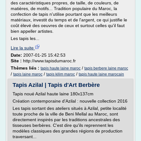
des caractéristiques propres, de taille, de couleurs, de
matières, de motifs... Tradition populaire du Maroc, la
confection de tapis n'utilise pourtant que les meilleurs
matériaux, investit du temps et de l'argent, ce qui justifie le
coût élevé des oeuvres de ceux et surtout celles qu'il faut
bien appeller artistes.
Les tapis les...
Lire la suite
Date:
2007-01-25 15:42:53
Site :
http://www.tapisdumaroc.fr
Thèmes liés :
/
tapis haute laine maroc
tapis berbere laine maroc
/
/
/
tapis laine maroc
tapis kilim maroc
tapis haute laine marocain
Tapis Azilal | Tapis d'Art Berbère
Tapis noué Azilal haute laine 180x137cm
Création contemporaine d'Azilal : nouvelle collection 2016
Les tapis sortant des ateliers situés à Azilal, petite localité
toute proche de la ville de Beni Mellal au Maroc, sont
directement inspirés par les traditions ancestrales des
tisseuses berbères. C'est dire qu'ils reprennent les
modèles classiques des grandes régions de production
traversant...