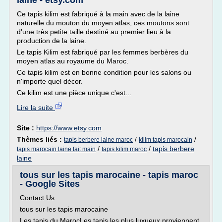
laine - etsy.com
Ce tapis kilim est fabriqué à la main avec de la laine
naturelle du mouton du moyen atlas, ces moutons sont
d'une très petite taille destiné au premier lieu à la
production de la laine.
Le tapis Kilim est fabriqué par les femmes berbères du
moyen atlas au royaume du Maroc.
Ce tapis kilim est en bonne condition pour les salons ou
n'importe quel décor.
Ce kilim est une pièce unique c'est...
Lire la suite
Site :
https://www.etsy.com
Thèmes liés :
/
/
tapis berbere laine maroc
kilim tapis marocain
/
/
tapis berbere
tapis marocain laine fait main
tapis kilim maroc
laine
tous sur les tapis marocaine - tapis maroc
- Google Sites
Contact Us
tous sur les tapis marocaine
Les tapis du MarocLes tapis les plus luxueux proviennent