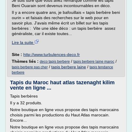
Je suis sure que vous avez remarqué comme les tapis
Beni Ouarain sont devenus incontournables en déco.
Il y a encore quatre ans, je bafouillais « tapis berbère beni
ourin » et faisais des recherches sur le web pour en
savoir plus. J'avais même écrit un billet sur les tapis
berbères : Vite une idée déco : un tapis berbère assez
généraliste, car il existe toutes...
Lire la suite
Site :
http://www.turbulences-deco.fr
Thèmes liés :
/
/
deco tapis berbere
tapis berbere laine maroc
/
tapis berbere laine
/
tapis berbere pas cher
tapis tendance
berbere
Tapis du Maroc haut atlas tazenaght kilim
vente en ligne ...
Tapis berbères
Il y a 32 produits.
Notre boutique en ligne vous propose des tapis marocains
choisis parmi les productions du Haut Atlas marocain.
Encore...
Notre boutique en ligne vous propose des tapis marocains