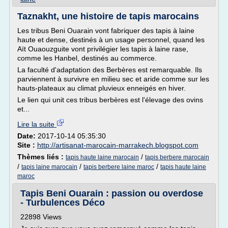
Taznakht, une histoire de tapis marocains
Les tribus Beni Ouarain vont fabriquer des tapis à laine
haute et dense, destinés à un usage personnel, quand les
Aït Ouaouzguite vont privilégier les tapis à laine rase,
comme les Hanbel, destinés au commerce.
La faculté d'adaptation des Berbères est remarquable. Ils
parviennent à survivre en milieu sec et aride comme sur les
hauts-plateaux au climat pluvieux enneigés en hiver.
Le lien qui unit ces tribus berbères est l'élevage des ovins
et...
Lire la suite
Date:
2017-10-14 05:35:30
Site :
http://artisanat-marocain-marrakech.blogspot.com
Thèmes liés :
/
tapis haute laine marocain
tapis berbere marocain
/
/
/
tapis laine marocain
tapis berbere laine maroc
tapis haute laine
maroc
Tapis Beni Ouarain : passion ou overdose
- Turbulences Déco
22898 Views