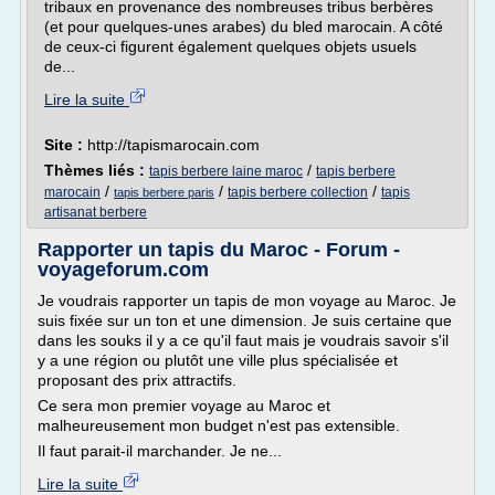
tribaux en provenance des nombreuses tribus berbères
(et pour quelques-unes arabes) du bled marocain. A côté
de ceux-ci figurent également quelques objets usuels
de...
Lire la suite
Site :
http://tapismarocain.com
Thèmes liés :
/
tapis berbere laine maroc
tapis berbere
/
/
/
marocain
tapis berbere collection
tapis
tapis berbere paris
artisanat berbere
Rapporter un tapis du Maroc - Forum -
voyageforum.com
Je voudrais rapporter un tapis de mon voyage au Maroc. Je
suis fixée sur un ton et une dimension. Je suis certaine que
dans les souks il y a ce qu'il faut mais je voudrais savoir s'il
y a une région ou plutôt une ville plus spécialisée et
proposant des prix attractifs.
Ce sera mon premier voyage au Maroc et
malheureusement mon budget n'est pas extensible.
Il faut parait-il marchander. Je ne...
Lire la suite