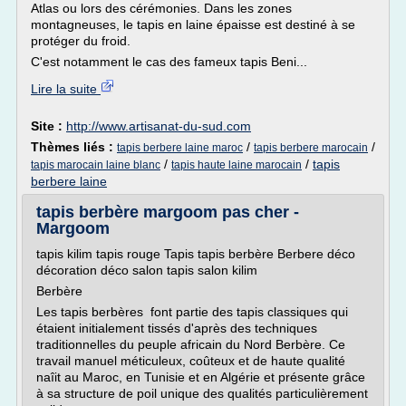
Atlas ou lors des cérémonies. Dans les zones
montagneuses, le tapis en laine épaisse est destiné à se
protéger du froid.
C'est notamment le cas des fameux tapis Beni...
Lire la suite
Site :
http://www.artisanat-du-sud.com
Thèmes liés :
/
/
tapis berbere laine maroc
tapis berbere marocain
/
/
tapis
tapis marocain laine blanc
tapis haute laine marocain
berbere laine
tapis berbère margoom pas cher -
Margoom
tapis kilim tapis rouge Tapis tapis berbère Berbere déco
décoration déco salon tapis salon kilim
Berbère
Les tapis berbères font partie des tapis classiques qui
étaient initialement tissés d'après des techniques
traditionnelles du peuple africain du Nord Berbère. Ce
travail manuel méticuleux, coûteux et de haute qualité
naîit au Maroc, en Tunisie et en Algérie et présente grâce
à sa structure de poil unique des qualités particulièrement