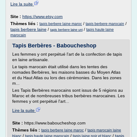
Lire la suite
Site :
https://www.etsy.com
Thèmes liés :
/
/
tapis berbere laine maroc
tapis berbere marocain
tapis berbere laine
/
/
tapis haute laine
tapis berbere laine uni
marocain
Tapis Berbères - Baboucheshop
Les femmes y ont perpétué l'art de la confection de tapis
en laine artisanale.
Le tapis marocain était utilisé dans les tentes des
nomades Berbères, les maisons basses du Moyen Atlas
et du Haut Atlas ou lors des cérémonies. Dans les zones
m...
Les Tapis Berbères marocains sont issus de 5 régions au
Maroc et de nombreuses tribus berbères marocaines. Les
femmes y ont perpétué l'art...
Lire la suite
Site :
https://www.baboucheshop.com
Thèmes liés :
/
tapis berbere laine maroc
tapis marocain laine
/
/
/
tapis
blanc
tapis haute laine marocain
tapis laine noir et blanc