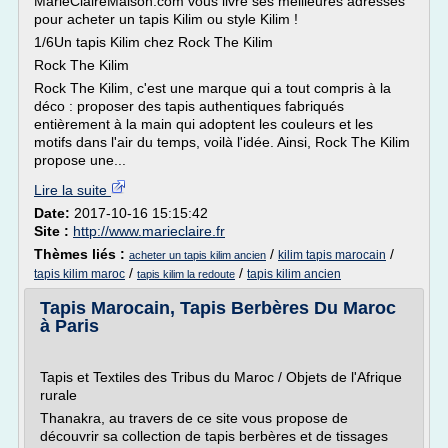
MarieClaireMaison.com vous livre ses meilleures adresses
pour acheter un tapis Kilim ou style Kilim !
1/6Un tapis Kilim chez Rock The Kilim
Rock The Kilim
Rock The Kilim, c'est une marque qui a tout compris à la
déco : proposer des tapis authentiques fabriqués
entièrement à la main qui adoptent les couleurs et les
motifs dans l'air du temps, voilà l'idée. Ainsi, Rock The Kilim
propose une...
Lire la suite
Date:
2017-10-16 15:15:42
Site :
http://www.marieclaire.fr
Thèmes liés :
/
/
kilim tapis marocain
acheter un tapis kilim ancien
/
/
tapis kilim maroc
tapis kilim ancien
tapis kilim la redoute
Tapis Marocain, Tapis Berbères Du Maroc
à Paris
Tapis et Textiles des Tribus du Maroc / Objets de l'Afrique
rurale
Thanakra, au travers de ce site vous propose de
découvrir sa collection de tapis berbères et de tissages