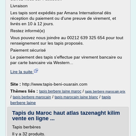
Livraison
Les tapis sont expédiés par Amana International dès
réception du paiement ou d'une preuve de virement, et
livrés en 10 à 12 jours.
Restez informé(e)
Vous pouvez nous joindre au 00212 639 325 654 pour tout
renseignement sur les tapis proposés.
Paiement sécurisé
Le paiement des tapis s'effectue par virement bancaire ou
par carte bancaire via Western...
Lire la suite
Site :
http://www.tapis-beni-ouarain.com
Thèmes liés :
/
tapis berbere laine maroc
tapis berbere marocain prix
/
/
/
tapis
tapis berbere marocain
tapis marocain laine blanc
berbere laine
Tapis du Maroc haut atlas tazenaght kilim
vente en ligne ...
Tapis berbères
Il y a 32 produits.