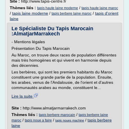
Site :
http://www.tapis-centre.fr
Thèmes liés :
/
tapis haute laine moderne
tapis haute laine maroc
/
tapis laine moderne
/
/
tapis d'orient
tapis berbere laine maroc
laine
Le Spécialiste Du Tapis Marocain
:AlmatjarMarrakech
- Mentions légales
Présentation Du Tapis Marocain
Au Maroc, on trouve deux races de population différentes
mais très homogènes et qui vivent en harmonie depuis
des décennies.
Les berbères, qui sont les premiers habitants du Maroc
constituent une grande partie de la population. Ensuite,
les arabes, venus de l'Andalousie, de l'orient et d'autres
communautés arabes au monde, constituent le...
Lire la suite
Site :
http://www.almatjarmarrakech.com
Thèmes liés :
/
tapis berbere marocain
tapis berbere laine
/
/
/
tapis berbere
maroc
tapis noue a faire
tapis noues machine
laine