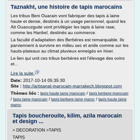
Taznakht, une histoire de tapis marocains
Les tribus Beni Ouarain vont fabriquer des tapis à laine
haute et dense, destinés à un usage personnel, quand les
Aït Ouaouzguite vont privilégier les tapis à laine rase,
comme les Hanbel, destinés au commerce.
La faculté d'adaptation des Berbères est remarquable. Ils
parviennent à survivre en milieu sec et aride comme sur les
hauts-plateaux au climat pluvieux enneigés en hiver.
Le lien qui unit ces tribus berbères est l'élevage des ovins
et...
Lire la suite
Date:
2017-10-14 05:35:30
Site :
http://artisanat-marocain-marrakech.blogspot.com
Thèmes liés :
/
tapis haute laine marocain
tapis berbere marocain
/
/
/
tapis laine marocain
tapis berbere laine maroc
tapis haute laine
maroc
Tapis boucherouite, kilim, azila marocain
et design ...
> DECORATION >TAPIS
TAPIS