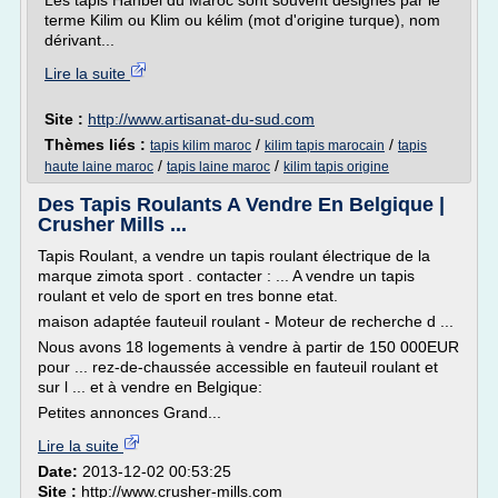
Les tapis Hanbel du Maroc sont souvent désignés par le
terme Kilim ou Klim ou kélim (mot d'origine turque), nom
dérivant...
Lire la suite
Site :
http://www.artisanat-du-sud.com
Thèmes liés :
/
/
tapis kilim maroc
kilim tapis marocain
tapis
/
/
haute laine maroc
tapis laine maroc
kilim tapis origine
Des Tapis Roulants A Vendre En Belgique |
Crusher Mills ...
Tapis Roulant, a vendre un tapis roulant électrique de la
marque zimota sport . contacter : ... A vendre un tapis
roulant et velo de sport en tres bonne etat.
maison adaptée fauteuil roulant - Moteur de recherche d ...
Nous avons 18 logements à vendre à partir de 150 000EUR
pour ... rez-de-chaussée accessible en fauteuil roulant et
sur l ... et à vendre en Belgique:
Petites annonces Grand...
Lire la suite
Date:
2013-12-02 00:53:25
Site :
http://www.crusher-mills.com