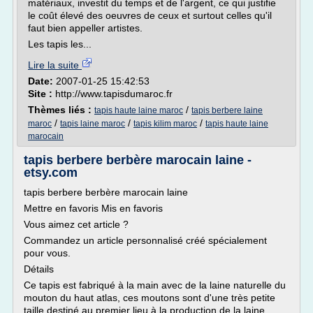
matériaux, investit du temps et de l'argent, ce qui justifie
le coût élevé des oeuvres de ceux et surtout celles qu'il
faut bien appeller artistes.
Les tapis les...
Lire la suite
Date:
2007-01-25 15:42:53
Site :
http://www.tapisdumaroc.fr
Thèmes liés :
/
tapis haute laine maroc
tapis berbere laine
/
/
/
maroc
tapis laine maroc
tapis kilim maroc
tapis haute laine
marocain
tapis berbere berbère marocain laine -
etsy.com
tapis berbere berbère marocain laine
Mettre en favoris Mis en favoris
Vous aimez cet article ?
Commandez un article personnalisé créé spécialement
pour vous.
Détails
Ce tapis est fabriqué à la main avec de la laine naturelle du
mouton du haut atlas, ces moutons sont d'une très petite
taille destiné au premier lieu à la production de la laine.