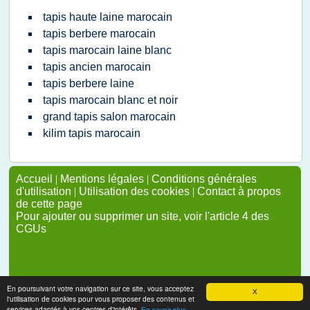
tapis haute laine marocain
tapis berbere marocain
tapis marocain laine blanc
tapis ancien marocain
tapis berbere laine
tapis marocain blanc et noir
grand tapis salon marocain
kilim tapis marocain
Accueil
|
Mentions légales
|
Conditions générales
d'utilisation
|
Utilisation des cookies
|
Contact à propos
de cette page
Pour ajouter ou supprimer un site, voir l'article 4 des
CGUs
En poursuivant votre navigation sur ce site, vous acceptez
X
l'utilisation de cookies pour vous proposer des contenus et
services adaptés à vos centres d'intérêts.
En savoir plus