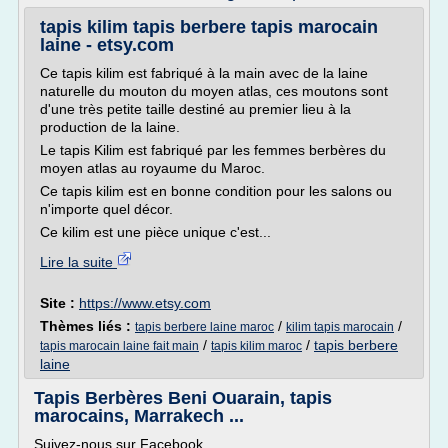
tapis kilim tapis berbere tapis marocain
laine - etsy.com
Ce tapis kilim est fabriqué à la main avec de la laine
naturelle du mouton du moyen atlas, ces moutons sont
d'une très petite taille destiné au premier lieu à la
production de la laine.
Le tapis Kilim est fabriqué par les femmes berbères du
moyen atlas au royaume du Maroc.
Ce tapis kilim est en bonne condition pour les salons ou
n'importe quel décor.
Ce kilim est une pièce unique c'est...
Lire la suite
Site :
https://www.etsy.com
Thèmes liés :
/
/
tapis berbere laine maroc
kilim tapis marocain
/
/
tapis berbere
tapis marocain laine fait main
tapis kilim maroc
laine
Tapis Berbères Beni Ouarain, tapis
marocains, Marrakech ...
Suivez-nous sur Facebook