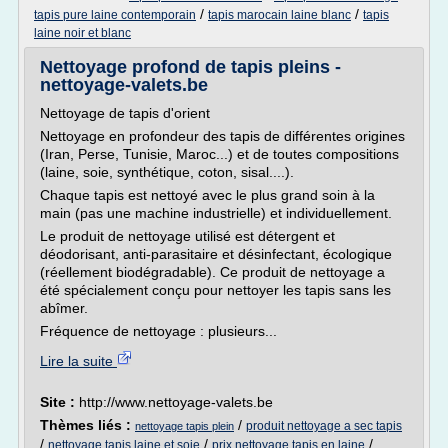
/
/
tapis pure laine contemporain
tapis marocain laine blanc
tapis
laine noir et blanc
Nettoyage profond de tapis pleins -
nettoyage-valets.be
Nettoyage de tapis d'orient
Nettoyage en profondeur des tapis de différentes origines
(Iran, Perse, Tunisie, Maroc...) et de toutes compositions
(laine, soie, synthétique, coton, sisal....).
Chaque tapis est nettoyé avec le plus grand soin à la
main (pas une machine industrielle) et individuellement.
Le produit de nettoyage utilisé est détergent et
déodorisant, anti-parasitaire et désinfectant, écologique
(réellement biodégradable). Ce produit de nettoyage a
été spécialement conçu pour nettoyer les tapis sans les
abîmer.
Fréquence de nettoyage : plusieurs...
Lire la suite
Site :
http://www.nettoyage-valets.be
Thèmes liés :
/
produit nettoyage a sec tapis
nettoyage tapis plein
/
/
/
nettoyage tapis laine et soie
prix nettoyage tapis en laine