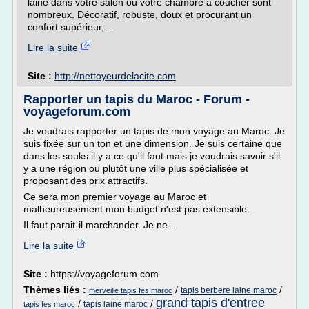
laine dans votre salon ou votre chambre à coucher sont
nombreux. Décoratif, robuste, doux et procurant un
confort supérieur,...
Lire la suite
Site :
http://nettoyeurdelacite.com
Rapporter un tapis du Maroc - Forum -
voyageforum.com
Je voudrais rapporter un tapis de mon voyage au Maroc. Je
suis fixée sur un ton et une dimension. Je suis certaine que
dans les souks il y a ce qu'il faut mais je voudrais savoir s'il
y a une région ou plutôt une ville plus spécialisée et
proposant des prix attractifs.
Ce sera mon premier voyage au Maroc et
malheureusement mon budget n'est pas extensible.
Il faut parait-il marchander. Je ne...
Lire la suite
Site :
https://voyageforum.com
Thèmes liés :
/
/
tapis berbere laine maroc
merveille tapis fes maroc
grand tapis d'entree
/
/
tapis laine maroc
tapis fes maroc