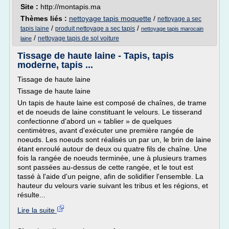
Site :
http://montapis.ma
Thèmes liés :
nettoyage tapis moquette
/
nettoyage a sec
/
/
tapis laine
produit nettoyage a sec tapis
nettoyage tapis marocain
/
nettoyage tapis de sol voiture
laine
Tissage de haute laine - Tapis, tapis
moderne, tapis ...
Tissage de haute laine
Tissage de haute laine
Un tapis de haute laine est composé de chaînes, de trame
et de noeuds de laine constituant le velours. Le tisserand
confectionne d'abord un « tablier » de quelques
centimètres, avant d'exécuter une première rangée de
noeuds. Les noeuds sont réalisés un par un, le brin de laine
étant enroulé autour de deux ou quatre fils de chaîne. Une
fois la rangée de noeuds terminée, une à plusieurs trames
sont passées au-dessus de cette rangée, et le tout est
tassé à l'aide d'un peigne, afin de solidifier l'ensemble. La
hauteur du velours varie suivant les tribus et les régions, et
résulte...
Lire la suite