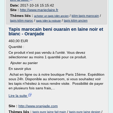
Date:
2017-10-16 15:15:42
Site :
http://www.marieclaire.fr
Thèmes liés :
/
/
kilim tapis marocain
acheter un tapis kilim ancien
/
/
tapis kilim maroc
tapis kilim ancien
tapis kilim la redoute
Tapis marocain beni ouarain en laine noir et
blanc - Oranjade
460,00 EUR
Quantité :
Ce produit n'est pas vendu à l'unité. Vous devez
sélectionner au moins 1 quantité pour ce produit.
Ajouter au panier
En savoir plus
Achat en ligne ou à notre boutique Paris 15ème. Expédition
sous 24h. Disponible au showroom, si vous souhaitez voir
les tapis n'hésitez à nous rendre visite. Possibilité de payer
en plusieurs fois sans frais,...
Lire la suite
Site :
http://www.oranjade.com
Thèmes liés :
/
/
tapis pure laine fait main
tapis pure laine design