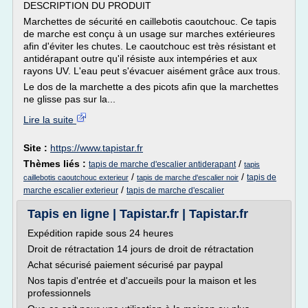
DESCRIPTION DU PRODUIT
Marchettes de sécurité en caillebotis caoutchouc. Ce tapis
de marche est conçu à un usage sur marches extérieures
afin d'éviter les chutes. Le caoutchouc est très résistant et
antidérapant outre qu'il résiste aux intempéries et aux
rayons UV. L'eau peut s'évacuer aisément grâce aux trous.
Le dos de la marchette a des picots afin que la marchettes
ne glisse pas sur la...
Lire la suite
Site :
https://www.tapistar.fr
Thèmes liés :
/
tapis de marche d'escalier antiderapant
tapis
/
/
tapis de
caillebotis caoutchouc exterieur
tapis de marche d'escalier noir
/
marche escalier exterieur
tapis de marche d'escalier
Tapis en ligne | Tapistar.fr | Tapistar.fr
Expédition rapide sous 24 heures
Droit de rétractation 14 jours de droit de rétractation
Achat sécurisé paiement sécurisé par paypal
Nos tapis d'entrée et d'accueils pour la maison et les
professionnels