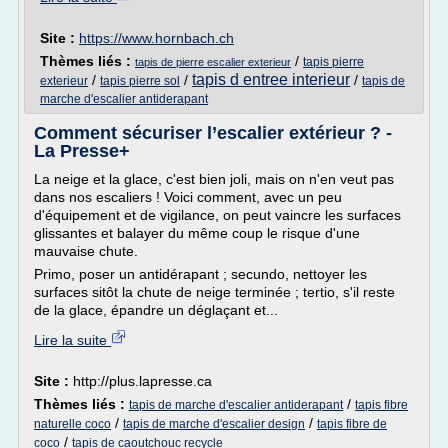
Site :
https://www.hornbach.ch
Thèmes liés :
/
tapis pierre
tapis de pierre escalier exterieur
tapis d entree interieur
/
/
/
exterieur
tapis pierre sol
tapis de
marche d'escalier antiderapant
Comment sécuriser l’escalier extérieur ? -
La Presse+
La neige et la glace, c'est bien joli, mais on n'en veut pas
dans nos escaliers ! Voici comment, avec un peu
d'équipement et de vigilance, on peut vaincre les surfaces
glissantes et balayer du même coup le risque d'une
mauvaise chute.
Primo, poser un antidérapant ; secundo, nettoyer les
surfaces sitôt la chute de neige terminée ; tertio, s'il reste
de la glace, épandre un déglaçant et...
Lire la suite
Site :
http://plus.lapresse.ca
Thèmes liés :
/
tapis de marche d'escalier antiderapant
tapis fibre
/
/
naturelle coco
tapis de marche d'escalier design
tapis fibre de
/
coco
tapis de caoutchouc recycle