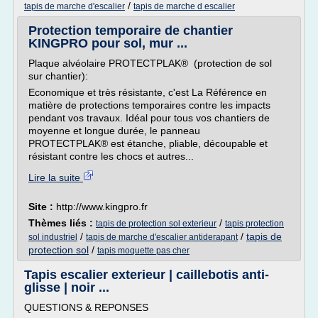
/
tapis de marche d'escalier
tapis de marche d escalier
Protection temporaire de chantier
KINGPRO pour sol, mur ...
Plaque alvéolaire PROTECTPLAK® (protection de sol
sur chantier):
Economique et très résistante, c'est La Référence en
matière de protections temporaires contre les impacts
pendant vos travaux. Idéal pour tous vos chantiers de
moyenne et longue durée, le panneau
PROTECTPLAK® est étanche, pliable, découpable et
résistant contre les chocs et autres...
Lire la suite
Site :
http://www.kingpro.fr
Thèmes liés :
/
tapis de protection sol exterieur
tapis protection
/
/
tapis de
sol industriel
tapis de marche d'escalier antiderapant
protection sol
/
tapis moquette pas cher
Tapis escalier exterieur | caillebotis anti-
glisse | noir ...
QUESTIONS & REPONSES