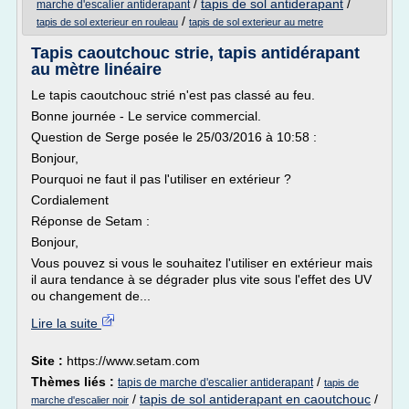
/
tapis de sol antiderapant
/
marche d'escalier antiderapant
/
tapis de sol exterieur en rouleau
tapis de sol exterieur au metre
Tapis caoutchouc strie, tapis antidérapant
au mètre linéaire
Le tapis caoutchouc strié n'est pas classé au feu.
Bonne journée - Le service commercial.
Question de Serge posée le 25/03/2016 à 10:58 :
Bonjour,
Pourquoi ne faut il pas l'utiliser en extérieur ?
Cordialement
Réponse de Setam :
Bonjour,
Vous pouvez si vous le souhaitez l'utiliser en extérieur mais
il aura tendance à se dégrader plus vite sous l'effet des UV
ou changement de...
Lire la suite
Site :
https://www.setam.com
Thèmes liés :
/
tapis de marche d'escalier antiderapant
tapis de
/
tapis de sol antiderapant en caoutchouc
/
marche d'escalier noir