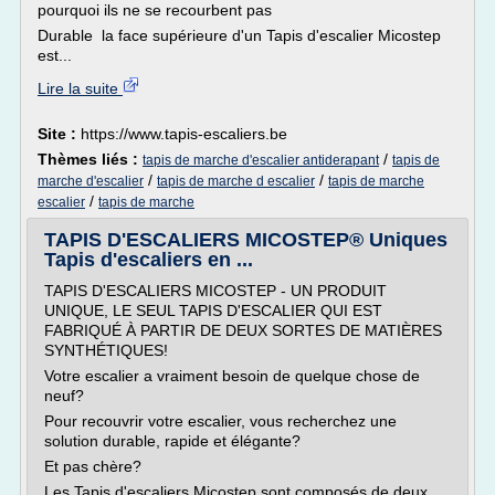
pourquoi ils ne se recourbent pas
Durable la face supérieure d'un Tapis d'escalier Micostep
est...
Lire la suite
Site :
https://www.tapis-escaliers.be
Thèmes liés :
/
tapis de marche d'escalier antiderapant
tapis de
/
/
marche d'escalier
tapis de marche d escalier
tapis de marche
/
escalier
tapis de marche
TAPIS D'ESCALIERS MICOSTEP® Uniques
Tapis d'escaliers en ...
TAPIS D'ESCALIERS MICOSTEP - UN PRODUIT
UNIQUE, LE SEUL TAPIS D'ESCALIER QUI EST
FABRIQUÉ À PARTIR DE DEUX SORTES DE MATIÈRES
SYNTHÉTIQUES!
Votre escalier a vraiment besoin de quelque chose de
neuf?
Pour recouvrir votre escalier, vous recherchez une
solution durable, rapide et élégante?
Et pas chère?
Les Tapis d'escaliers Micostep sont composés de deux