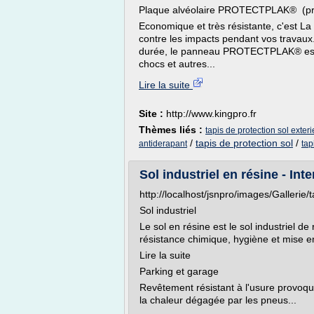
Plaque alvéolaire PROTECTPLAK® (prot
Economique et très résistante, c'est L
contre les impacts pendant vos travaux
durée, le panneau PROTECTPLAK® est ét
chocs et autres...
Lire la suite
Site :
http://www.kingpro.fr
Thèmes liés :
tapis de protection sol exteri
/
tapis de protection sol
/
antiderapant
tap
Sol industriel en résine - Inte
http://localhost/jsnpro/images/Gallerie/t
Sol industriel
Le sol en résine est le sol industriel 
résistance chimique, hygiène et mise e
Lire la suite
Parking et garage
Revêtement résistant à l'usure provoqu
la chaleur dégagée par les pneus...