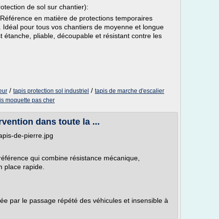
ection de sol sur chantier):
a Référence en matière de protections temporaires
. Idéal pour tous vos chantiers de moyenne et longue
anche, pliable, découpable et résistant contre les
/
/
eur
tapis protection sol industriel
tapis de marche d'escalier
is moquette pas cher
rvention dans toute la ...
apis-de-pierre.jpg
de référence qui combine résistance mécanique,
n place rapide.
ée par le passage répété des véhicules et insensible à