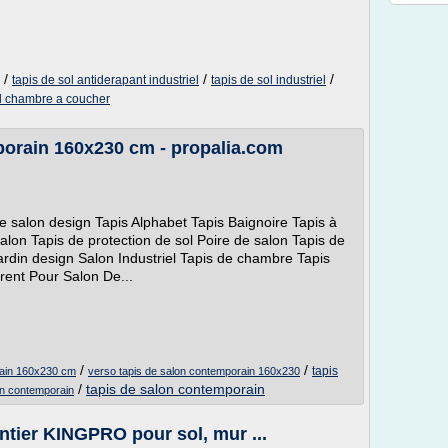
/
/
/
tapis de sol antiderapant industriel
tapis de sol industriel
ol chambre a coucher
porain 160x230 cm - propalia.com
 salon design Tapis Alphabet Tapis Baignoire Tapis à
on Tapis de protection de sol Poire de salon Tapis de
ardin design Salon Industriel Tapis de chambre Tapis
ent Pour Salon De...
/
/
tapis
rain 160x230 cm
verso tapis de salon contemporain 160x230
/
tapis de salon contemporain
on contemporain
ntier KINGPRO pour sol, mur ...