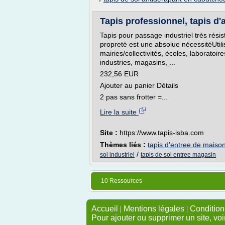
Tapis professionnel, tapis d'ac
Tapis pour passage industriel très rési
propreté est une absolue nécessitéUtilis
mairies/collectivités, écoles, laborato
industries, magasins, ...
232,56 EUR
Ajouter au panier Détails
2 pas sans frotter =...
Lire la suite
Site :
https://www.tapis-isba.com
Thèmes liés :
tapis d'entree de maiso
/
sol industriel
tapis de sol entree magasin
10 Ressources
Accueil
|
Mentions légales
|
Conditions
Pour ajouter ou supprimer un site, voi