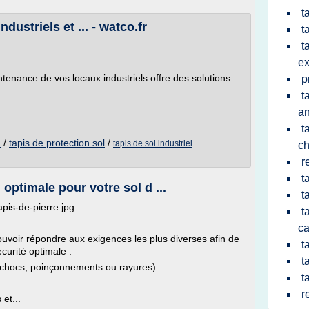
t
ndustriels et ... - watco.fr
t
t
ex
enance de vos locaux industriels offre des solutions...
p
t
an
t
/
tapis de protection sol
/
l
tapis de sol industriel
ch
r
t
 optimale pour votre sol d ...
t
apis-de-pierre.jpg
t
c
pouvoir répondre aux exigences les plus diverses afin de
t
écurité optimale :
t
 chocs, poinçonnements ou rayures)
t
r
et...