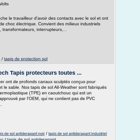
Volts
he le travailleur d'avoir des contacts avec le sol et ont
 de choc électrique. Convient des milieux industriels
, transformateurs, interrupteurs,...
/
tapis de protection sol
l
h Tapis protecteurs toutes ...
her ont de profonds canaux sculptés conçus pour
 et le sable. Nos tapis de sol All-Weather sont fabriqués
hermoplastique (TPE) en caoutchouc qui est un
 approuvé par l'OEM, qui ne contient pas de PVC
..
/
pis de sol antiderapant noir
tapis de sol antiderapant industriel
uc
/
tapis de sol antiderapant