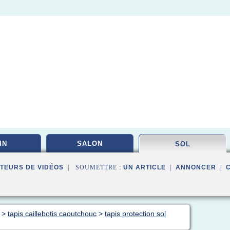
IN
SALON
SOL
TEURS DE VIDÉOS
| SOUMETTRE :
UN ARTICLE
|
ANNONCER
|
>
tapis caillebotis caoutchouc
>
tapis protection sol