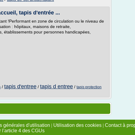
cueil, tapis d'entrée ...
stant !Performant en zone de circulation ou le niveau de
ation : hôpitaux, maisons de retraite,
ires, établissements pour personnes handicapées,
tapis d'entree
tapis d entree
n
/
/
/
tapis protection
 générales d'utilisation
|
Utilisation des cookies
|
Contact à pro
r l'article 4 des CGUs