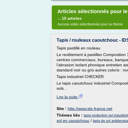
Articles sélectionnés pour le
10 articles
→
Aucune vidéo sélectionnée pour ce thème
Tapis / rouleaux caoutchouc - IDS 
Tapis pastillé en rouleau
Le revêtement à pastilles Composition 
centres commerciaux, bureaux, banques
l'abrasion isolant phonique entretien ai
standard noir ou gris autres coloris : no
Tapis industriel CHECKER
Le tapis caoutchouc industriel Composi
sols...
Lire la suite
Site :
http://www.ids-france.net
Thèmes liés :
tapis protection sol industriel
sol en caoutchouc
/
tapis de sol antiderapa