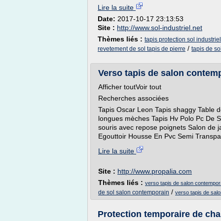
Lire la suite
Date:
2017-10-17 23:13:53
Site :
http://www.sol-industriel.net
Thèmes liés :
tapis protection sol industriel
/
revetement de sol tapis de pierre
tapis de s
Verso tapis de salon contem
Afficher toutVoir tout
Recherches associées
Tapis Oscar Leon Tapis shaggy Table de
longues mèches Tapis Hv Polo Pc De Sal
souris avec repose poignets Salon de j
Egouttoir Housse En Pvc Semi Transpar
Lire la suite
Site :
http://www.propalia.com
Thèmes liés :
verso tapis de salon contempo
/
de sol salon contemporain
verso tapis de sal
Protection temporaire de cha