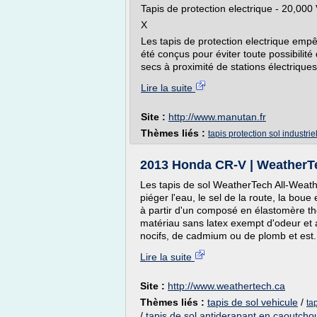
Tapis de protection electrique - 20,000 
X
Les tapis de protection electrique empêc
été conçus pour éviter toute possibilité
secs à proximité de stations électriques
Lire la suite
Site :
http://www.manutan.fr
Thèmes liés :
tapis protection sol industrie
2013 Honda CR-V | WeatherTec
Les tapis de sol WeatherTech All-Weat
piéger l'eau, le sel de la route, la boue
à partir d'un composé en élastomère t
matériau sans latex exempt d'odeur et
nocifs, de cadmium ou de plomb et est.
Lire la suite
Site :
http://www.weathertech.ca
Thèmes liés :
tapis de sol vehicule
/
ta
/
tapis de sol antiderapant en caoutcho