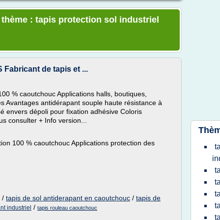
 thème : tapis protection sol industriel
Fabricant de tapis et ...
100 % caoutchouc Applications halls, boutiques,
 Avantages antidérapant souple haute résistance à
sé envers dépoli pour fixation adhésive Coloris
us consulter + Info version...
Thèm
tion 100 % caoutchouc Applications protection des
t
in
t
t
t
/
tapis de sol antiderapant en caoutchouc
/
tapis de
t
/
nt industriel
tapis rouleau caoutchouc
t