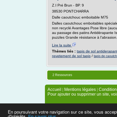
Z.I Pré Brun - BP. 9
38530 PONTCHARRA
Dalle caoutchouc emboitable M75
Dalles caoutchouc emboitables spécial
non recyclé Avantages Pose libre (aucu
au passage des patins Antidérapante Is
puzzles Grande résistance à l'abrasion.
Lire la suite
Thèmes liés :
tapis de sol antiderapa
revetement de sol tapis
/
tapis de caoutc
2 Ressources
Accueil
|
Mentions légales
|
Conditions
Pour ajouter ou supprimer un site, voi
En poursuivant votre navigation sur ce site, vous accep
d'intérêts.
En savoir plus