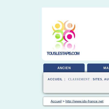
TOUSLESTAPIS.COM
ANCIEN
MA
ACCUEIL
| CLASSEMENT :
SITES
,
AU
Accueil
>
http://www.ids-france.net