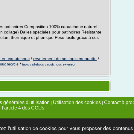
es patinoires Composition 100% caoutchouc naturel
n collage) Dalles spéciales pour patinoires Résistante
olant thermique et phonique Pose facile grâce à ces
..
nt en caoutchouc
/
revetement de sol tapis moquette
/
/
houc recycle
tapis caillebotis caoutchouc exterieur
 générales d'utilisation
|
Utilisation des cookies
|
Contact à pro
r l'article 4 des CGUs
tez l'utilisation de cookies pour vous proposer des contenu