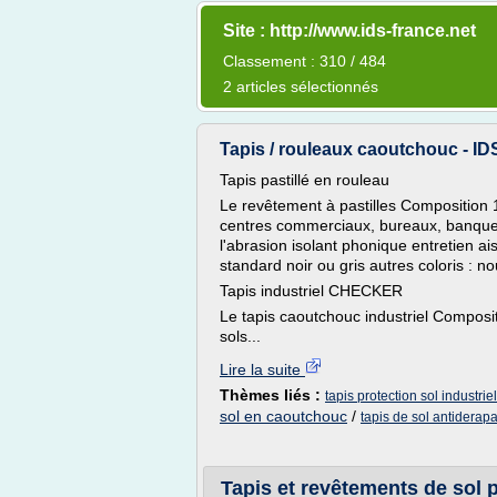
Site : http://www.ids-france.net
Classement : 310 / 484
2 articles sélectionnés
Tapis / rouleaux caoutchouc - IDS 
Tapis pastillé en rouleau
Le revêtement à pastilles Composition 
centres commerciaux, bureaux, banques
l'abrasion isolant phonique entretien ai
standard noir ou gris autres coloris : no
Tapis industriel CHECKER
Le tapis caoutchouc industriel Composi
sols...
Lire la suite
Thèmes liés :
tapis protection sol industriel
sol en caoutchouc
/
tapis de sol antiderapa
Tapis et revêtements de sol p