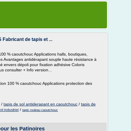
Fabricant de tapis et ...
100 % caoutchouc Applications halls, boutiques,
 Avantages antidérapant souple haute résistance à
sé envers dépoli pour fixation adhésive Coloris
us consulter + Info version...
tion 100 % caoutchouc Applications protection des
/
tapis de sol antiderapant en caoutchouc
/
tapis de
/
nt industriel
tapis rouleau caoutchouc
our les Patinoires