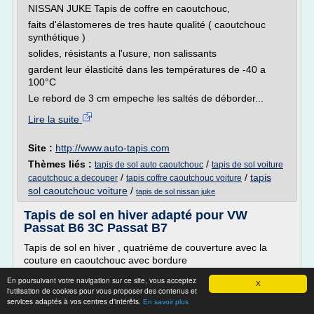
NISSAN JUKE Tapis de coffre en caoutchouc,
faits d'élastomeres de tres haute qualité ( caoutchouc
synthétique )
solides, résistants a l'usure, non salissants
gardent leur élasticité dans les températures de -40 a
100°C
Le rebord de 3 cm empeche les saltés de déborder...
Lire la suite
Site :
http://www.auto-tapis.com
Thèmes liés :
/
tapis de sol auto caoutchouc
tapis de sol voiture
/
/
tapis
caoutchouc a decouper
tapis coffre caoutchouc voiture
sol caoutchouc voiture
/
tapis de sol nissan juke
Tapis de sol en hiver adapté pour VW
Passat B6 3C Passat B7
Tapis de sol en hiver , quatrième de couverture avec la
couture en caoutchouc avec bordure
Nous combine les avantages du caoutchouc et de tapis de
En poursuivant votre navigation sur ce site, vous acceptez
X
voiture en elle-même et maintenant vous offrir exactement
l'utilisation de cookies pour vous proposer des contenus et
services adaptés à vos centres d'intérêts.
ces tapis sur! Notre Tapis de sol en hiver et se sentir
En savoir plus