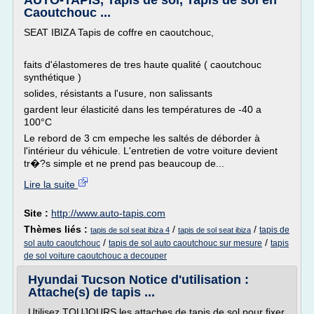
AUTO-TAPIS, Tapis de sol, Tapis de sol en
Caoutchouc ...
SEAT IBIZA Tapis de coffre en caoutchouc,
faits d'élastomeres de tres haute qualité ( caoutchouc
synthétique )
solides, résistants a l'usure, non salissants
gardent leur élasticité dans les températures de -40 a
100°C
Le rebord de 3 cm empeche les saltés de déborder à
l'intérieur du véhicule. L'entretien de votre voiture devient
tr�?s simple et ne prend pas beaucoup de...
Lire la suite
Site :
http://www.auto-tapis.com
Thèmes liés :
/
/
tapis de
tapis de sol seat ibiza 4
tapis de sol seat ibiza
/
/
sol auto caoutchouc
tapis de sol auto caoutchouc sur mesure
tapis
de sol voiture caoutchouc a decouper
Hyundai Tucson Notice d'utilisation :
Attache(s) de tapis ...
Utilisez TOUJOURS les attaches de tapis de sol pour fixer