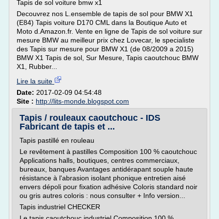
Tapis de sol voiture bmw x1
Decouvrez nos L.ensemble de tapis de sol pour BMW X1
(E84) Tapis voiture D170 CML dans la Boutique Auto et
Moto d.Amazon.fr. Vente en ligne de Tapis de sol voiture sur
mesure BMW au meilleur prix chez Lovecar, le specialiste
des Tapis sur mesure pour BMW X1 (de 08/2009 a 2015)
BMW X1 Tapis de sol, Sur Mesure, Tapis caoutchouc BMW
X1, Rubber...
Lire la suite
Date:
2017-02-09 04:54:48
Site :
http://lits-monde.blogspot.com
Tapis / rouleaux caoutchouc - IDS
Fabricant de tapis et ...
Tapis pastillé en rouleau
Le revêtement à pastilles Composition 100 % caoutchouc
Applications halls, boutiques, centres commerciaux,
bureaux, banques Avantages antidérapant souple haute
résistance à l'abrasion isolant phonique entretien aisé
envers dépoli pour fixation adhésive Coloris standard noir
ou gris autres coloris : nous consulter + Info version...
Tapis industriel CHECKER
Le tapis caoutchouc industriel Composition 100 %