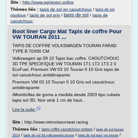
Site :
http://www.agriexpo.online
Thèmes liés :
tapis de sol en caoutchouc
/
tapis de sol
tapis de sol
/
tapis de sol prix
/
/
tapis de
plastique
caoutchouc
Boot liner Cargo Mat Tapis de coffre Pour
VW TOURAN 2011 ...
TAPIS DE COFFRE VOLKSWAGEN TOURAN FARAD
TYPE B 70X90 CM
Volkswagen ap 09 10 Tapis bac coffre. CAOUTCHOUC
3D TPE SPECIFIQUE VW TOURAN 1T1 1T2 1T3 2 0
EcoFuel. Premium VW 03 10 Touran II 10 Gris tapis de
sol caoutchouc antidérapante.
Premium VW 03 10 Touran II 10 Gris sol caoutchouc
antidérapante
Alfombrillas de goma a medida desde 2003 tipo cubeta
tapis sol 3D. Noir strié 1 cm de haut...
Lire la suite
Site :
http://www.retroviseurseat.racing
Thèmes liés :
/
tapis coffre caoutchouc voiture
tapis de sol touran
/
/
/
2014
tapis de sol 3d volkswagen touran
tapis de sol pour vw touran