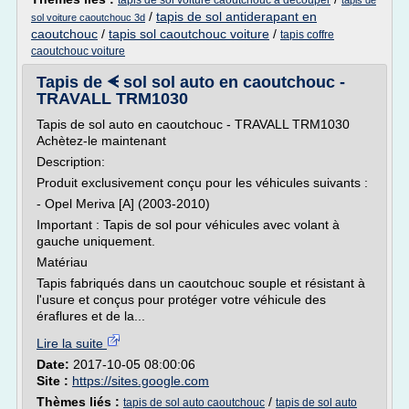
tapis de sol voiture caoutchouc a decouper
tapis de
/
tapis de sol antiderapant en
sol voiture caoutchouc 3d
caoutchouc
/
tapis sol caoutchouc voiture
/
tapis coffre
caoutchouc voiture
Tapis de ᗛ sol sol auto en caoutchouc -
TRAVALL TRM1030
Tapis de sol auto en caoutchouc - TRAVALL TRM1030
Achètez-le maintenant
Description:
Produit exclusivement conçu pour les véhicules suivants :
- Opel Meriva [A] (2003-2010)
Important : Tapis de sol pour véhicules avec volant à
gauche uniquement.
Matériau
Tapis fabriqués dans un caoutchouc souple et résistant à
l'usure et conçus pour protéger votre véhicule des
éraflures et de la...
Lire la suite
Date:
2017-10-05 08:00:06
Site :
https://sites.google.com
Thèmes liés :
/
tapis de sol auto caoutchouc
tapis de sol auto