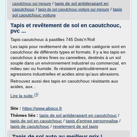
/
tapis de sol antiderapant en
caoutchouc sur mesure
caoutchouc
/
/
tapis
tapis de sol caoutchouc voiture sur mesure
sol caoutchouc voiture
Tapis et revêtement de sol en caoutchouc,
pvc ...
Tapis caoutchouc à pastilles 745 Dots'n'Roll
Les tapis pour revêtement de sol de cette catégorie sont en
caoutchouc de différents types et formats. Il y a les tapis en
caoutchouc à stries fines ou cannelées, destinés à un sol
souple dans un environnement industriel ou commercial, en
milieu sec ou humide. Ils résistent particulièrement aux
agressions industrielles et acides ainsi qu'aux abrasions.
Retrouvez aussi des tapis en caoutchouc résistants aux
acides, aux...
Lire la suite
Site :
https://www.abisco.fr
Thèmes liés :
tapis de sol antiderapant en caoutchouc
/
tapis de sol en caoutchouc
/
tapis d'entree personnalise
/
tapis de caoutchouc
/
revetement de sol tapis
Tapis de sol auto au meilleur prix |