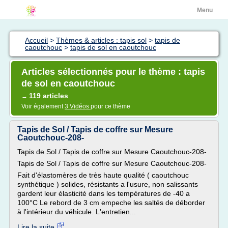
Menu
Accueil
>
Thèmes & articles : tapis sol
>
tapis de
caoutchouc
>
tapis de sol en caoutchouc
Articles sélectionnés pour le thème : tapis
de sol en caoutchouc
119 articles
→
Voir également
3 Vidéos
pour ce thème
Tapis de Sol / Tapis de coffre sur Mesure
Caoutchouc-208-
Tapis de Sol / Tapis de coffre sur Mesure Caoutchouc-208-
Tapis de Sol / Tapis de coffre sur Mesure Caoutchouc-208-
Fait d'élastomères de très haute qualité ( caoutchouc
synthétique ) solides, résistants a l'usure, non salissants
gardent leur élasticité dans les températures de -40 a
100°C Le rebord de 3 cm empeche les saltés de déborder
à l'intérieur du véhicule. L'entretien...
Lire la suite