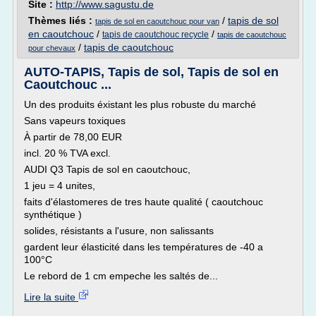
Site :
http://www.sagustu.de
Thèmes liés :
/
tapis de sol
tapis de sol en caoutchouc pour van
en caoutchouc
/
/
tapis de caoutchouc recycle
tapis de caoutchouc
/
tapis de caoutchouc
pour chevaux
AUTO-TAPIS, Tapis de sol, Tapis de sol en
Caoutchouc ...
Un des produits éxistant les plus robuste du marché
Sans vapeurs toxiques
À partir de 78,00 EUR
incl. 20 % TVA excl.
AUDI Q3 Tapis de sol en caoutchouc,
1 jeu = 4 unites,
faits d'élastomeres de tres haute qualité ( caoutchouc
synthétique )
solides, résistants a l'usure, non salissants
gardent leur élasticité dans les températures de -40 a
100°C
Le rebord de 1 cm empeche les saltés de...
Lire la suite