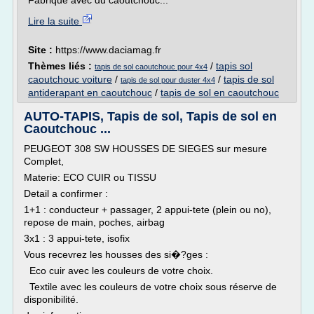
Fabriqué avec du caoutchouc...
Lire la suite
Site :
https://www.daciamag.fr
Thèmes liés :
/
tapis sol
tapis de sol caoutchouc pour 4x4
caoutchouc voiture
/
/
tapis de sol
tapis de sol pour duster 4x4
antiderapant en caoutchouc
/
tapis de sol en caoutchouc
AUTO-TAPIS, Tapis de sol, Tapis de sol en
Caoutchouc ...
PEUGEOT 308 SW HOUSSES DE SIEGES sur mesure
Complet,
Materie: ECO CUIR ou TISSU
Detail a confirmer :
1+1 : conducteur + passager, 2 appui-tete (plein ou no),
repose de main, poches, airbag
3x1 : 3 appui-tete, isofix
Vous recevrez les housses des si�?ges :
Eco cuir avec les couleurs de votre choix.
Textile avec les couleurs de votre choix sous réserve de
disponibilité.