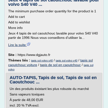
Jeux 4 tapis de sol caoutchouc lavable pour
volvo S40 V40 ...
The minimum purchase order quantity for the product is 1
Add to cart
Add to wishlist
More info
Jeux 4 tapis de sol caoutchouc lavable pour volvo S40 V40
partir de 1996 Nous vous conseillons d'utiliser la...
Lire la suite
Site :
https://www.dgjauto.fr
Thèmes liés :
/
/
tapis sol
tapis sol volvo s40
tapis sol volvo v40
caoutchouc voiture
/
tapis de sol en caoutchouc
/
tapis sol
volvo
AUTO-TAPIS, Tapis de sol, Tapis de sol en
Caoutchouc ...
Un des produits éxistant les plus robuste du marché
Sans vapeurs toxiques
À partir de 48,00 EUR
incl. 20 % TVA excl.