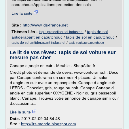
caoutchouc Applications protection des sols...
Lire la suite
Site :
http://www.ids-france.net
Thèmes liés :
/
tapis de sol
tapis protection sol industriel
antiderapant en caoutchouc
/
tapis de sol en caoutchouc
/
/
tapis de sol antiderapant industriel
tapis rouleau caoutchouc
Le lit de vos rêves: Tapis de sol voiture sur
mesure pas cher
Canape d;angle en cuir - Meuble - ShopAlike.fr
Credit photo et demande de devis: www.conforama.fr. Deco
par Canape conforama en cuir noir 4 places. Un salon
d.angle en cuir avec un reposepieds. Canape d.angle cuir
LEEDS - Chocolat, gris, rouge ou noir. Canape Canape d.
angle en cuir superieur OXYGENE - Noir ou gris passepoil
blanc. Canape. Trouvez votre annonce de canape simili cuir
d.occasion a...
Lire la suite
Date:
2017-02-09 04:54:48
Site :
http://lits-monde.blogspot.com