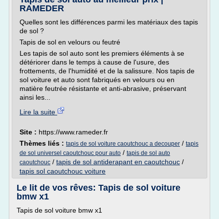
RAMEDER
Quelles sont les différences parmi les matériaux des tapis
de sol ?
Tapis de sol en velours ou feutré
Les tapis de sol auto sont les premiers éléments à se
détériorer dans le temps à cause de l'usure, des
frottements, de l'humidité et de la salissure. Nos tapis de
sol voiture et auto sont fabriqués en velours ou en
matière feutrée résistante et anti-abrasive, préservant
ainsi les...
Lire la suite
Site :
https://www.rameder.fr
Thèmes liés :
/
tapis de sol voiture caoutchouc a decouper
tapis
/
de sol universel caoutchouc pour auto
tapis de sol auto
/
tapis de sol antiderapant en caoutchouc
/
caoutchouc
tapis sol caoutchouc voiture
Le lit de vos rêves: Tapis de sol voiture
bmw x1
Tapis de sol voiture bmw x1