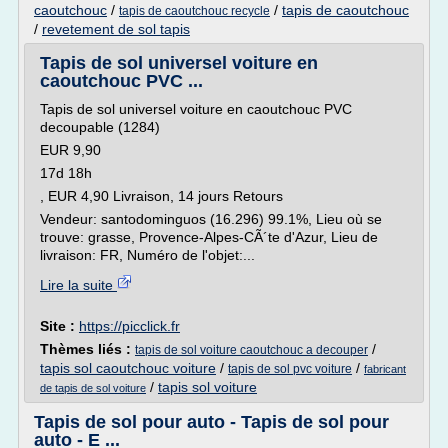
caoutchouc
/
/
tapis de caoutchouc
tapis de caoutchouc recycle
/
revetement de sol tapis
Tapis de sol universel voiture en
caoutchouc PVC ...
Tapis de sol universel voiture en caoutchouc PVC
decoupable (1284)
EUR 9,90
17d 18h
, EUR 4,90 Livraison, 14 jours Retours
Vendeur: santodominguos (16.296) 99.1%, Lieu où se
trouve: grasse, Provence-Alpes-CÃ´te d'Azur, Lieu de
livraison: FR, Numéro de l'objet:...
Lire la suite
Site :
https://picclick.fr
Thèmes liés :
/
tapis de sol voiture caoutchouc a decouper
tapis sol caoutchouc voiture
/
/
tapis de sol pvc voiture
fabricant
/
tapis sol voiture
de tapis de sol voiture
Tapis de sol pour auto - Tapis de sol pour
auto - E ...