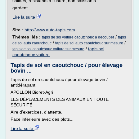
solides, résistants a l'usure, non salissants
gardent...
Lire la suite
Site :
http://www.auto-tapis.com
Thèmes liés :
/
tapis de sol voiture caoutchouc a decouper
tapis
/
/
de sol auto caoutchouc
tapis de sol auto caoutchouc sur mesure
/
tapis sol
tapis de sol caoutchouc voiture sur mesure
caoutchouc voiture
Tapis de sol en caoutchouc / pour élevage
bovin ...
Tapis de sol en caoutchouc / pour élevage bovin /
antidérapant
APOLLON Bioret-Agri
LES DÉPLACEMENTS DES ANIMAUX EN TOUTE
SÉCURITÉ
Aire d'exercices, d'attente.
Face inférieure avec des plots...
Lire la suite