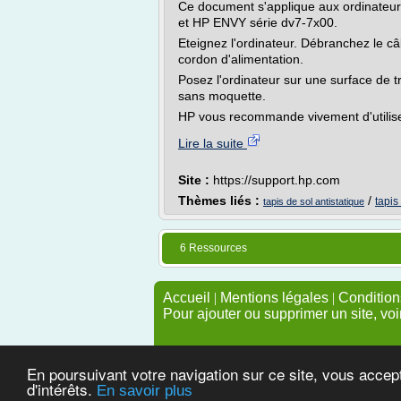
Ce document s'applique aux ordinateur
et HP ENVY série dv7-7x00.
Eteignez l'ordinateur. Débranchez le c
cordon d'alimentation.
Posez l'ordinateur sur une surface de t
sans moquette.
HP vous recommande vivement d'utilise
Lire la suite
Site :
https://support.hp.com
Thèmes liés :
/
tapis
tapis de sol antistatique
6 Ressources
Accueil
|
Mentions légales
|
Conditions
Pour ajouter ou supprimer un site, voi
En poursuivant votre navigation sur ce site, vous accep
d'intérêts.
En savoir plus