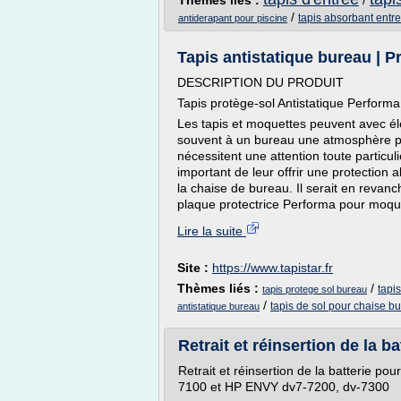
Thèmes liés :
/
/
tapis absorbant entr
antiderapant pour piscine
Tapis antistatique bureau | P
DESCRIPTION DU PRODUIT
Tapis protège-sol Antistatique Performa 
Les tapis et moquettes peuvent avec élé
souvent à un bureau une atmosphère p
nécessitent une attention toute particuli
important de leur offrir une protection 
la chaise de bureau. Il serait en revanc
plaque protectrice Performa pour moquet
Lire la suite
Site :
https://www.tapistar.fr
Thèmes liés :
/
tapi
tapis protege sol bureau
/
tapis de sol pour chaise b
antistatique bureau
Retrait et réinsertion de la ba
Retrait et réinsertion de la batterie po
7100 et HP ENVY dv7-7200, dv-7300