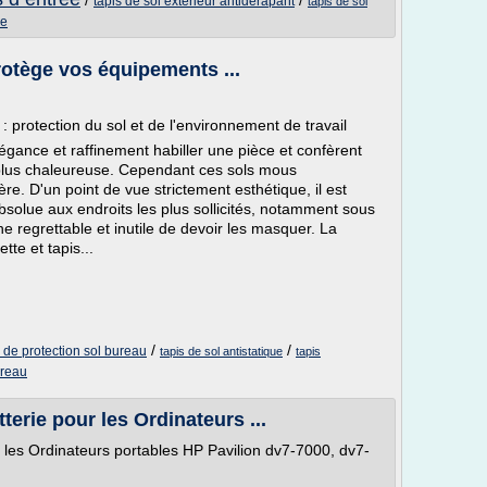
/
/
tapis de sol exterieur antiderapant
tapis de sol
ee
rotège vos équipements ...
: protection du sol et de l'environnement de travail
gance et raffinement habiller une pièce et confèrent
lus chaleureuse. Cependant ces sols mous
ère. D'un point de vue strictement esthétique, il est
absolue aux endroits les plus sollicités, notamment sous
he regrettable et inutile de devoir les masquer. La
te et tapis...
/
/
s de protection sol bureau
tapis de sol antistatique
tapis
ureau
tterie pour les Ordinateurs ...
ur les Ordinateurs portables HP Pavilion dv7-7000, dv7-