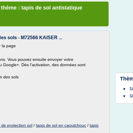
 thème : tapis de sol antistatique
des sols - M72566 KAISER ...
r la page
utons. Vous pouvez ensuite envoyer votre
 Google+. Dès l'activation, des données sont
on des sols
Thèm
t
t
s de protection sol
/
tapis de sol en caoutchouc
/
tapis