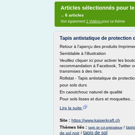
Articles sélectionnés pour le
6 articles
→
Voir également
1 Vidéos
pour ce thème
Tapis antistatique de protection 
Retour à l'aperçu des produits Imprime
Semblable à l'illustration
Veuillez cliquer ici pour activer les bo
recommandation à Facebook, Twitter ou
transmises à des tiers.
Rollstat - Tapis antistatique de protecti
pour sols durs
En caoutchouc naturel de qualité
Pour sols lisses et durs et moquettes...
Lire la suite
Site :
https://www.kaiserkraft.ch
Thèmes liés :
/
tapi
tapis de sol antistatique
tapis de sol
de sol noir
/