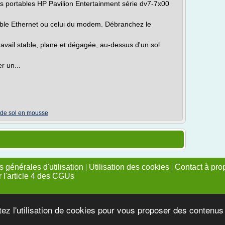
s portables HP Pavilion Entertainment série dv7-7x00
âble Ethernet ou celui du modem. Débranchez le
ravail stable, plane et dégagée, au-dessus d'un sol
r un...
 de sol en mousse
 générales d'utilisation
|
Utilisation des cookies
|
Contact à pro
r l'article 4 des CGUs
tez l'utilisation de cookies pour vous proposer des contenu