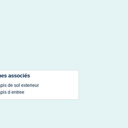
es associés
apis de sol exterieur
apis d entree