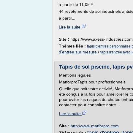
à partir de 11,05 ¤
44 revêtements de sol industriels antid
à partir...
Lire la suite
Site :
https://www.axess-industries.com
Thèmes liés :
tapis d'entree personnalise 
d'entree sur mesure
/
tapis d'entree avec 
Tapis de sol piscine, tapis p
Mentions légales
MatforproTapis pour professionnels
Quelle que soit votre activité, Matforpro
été conçus à la fois pour améliorer le c
pour éviter les risques de chutes entra
contacter pour connaitre notre...
Lire la suite
Site :
http://www.matforpro.com
tapis d'entree
tapi