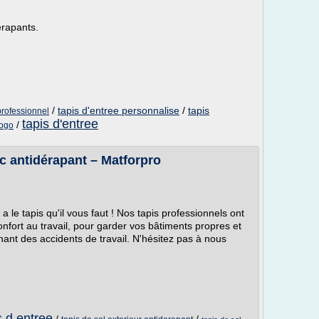
érapants.
/
tapis d'entree personnalise
/
tapis
professionnel
tapis d'entree
/
logo
vc antidérapant – Matforpro
 a le tapis qu'il vous faut ! Nos tapis professionnels ont
onfort au travail, pour garder vos bâtiments propres et
inant des accidents de travail. N'hésitez pas à nous
s d entree