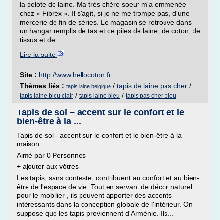
la pelote de laine. Ma très chère soeur m'a emmenée
chez « Fibrex ». Il s'agit, si je ne me trompe pas, d'une
mercerie de fin de séries. Le magasin se retrouve dans
un hangar remplis de tas et de piles de laine, de coton, de
tissus et de...
Lire la suite
Site :
http://www.hellocoton.fr
Thèmes liés :
/
tapis de laine pas cher
/
tapis laine belgique
/
/
tapis laine bleu clair
tapis laine bleu
tapis pas cher bleu
Tapis de sol – accent sur le confort et le
bien-être à la ...
Tapis de sol - accent sur le confort et le bien-être à la
maison
Aimé par 0 Personnes
+ ajouter aux vôtres
Les tapis, sans conteste, contribuent au confort et au bien-
être de l'espace de vie. Tout en servant de décor naturel
pour le mobilier , ils peuvent apporter des accents
intéressants dans la conception globale de l'intérieur. On
suppose que les tapis proviennent d'Arménie. Ils...