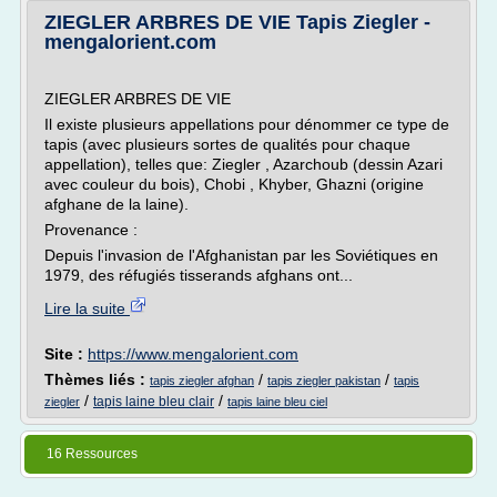
ZIEGLER ARBRES DE VIE Tapis Ziegler -
mengalorient.com
ZIEGLER ARBRES DE VIE
Il existe plusieurs appellations pour dénommer ce type de
tapis (avec plusieurs sortes de qualités pour chaque
appellation), telles que: Ziegler , Azarchoub (dessin Azari
avec couleur du bois), Chobi , Khyber, Ghazni (origine
afghane de la laine).
Provenance :
Depuis l'invasion de l'Afghanistan par les Soviétiques en
1979, des réfugiés tisserands afghans ont...
Lire la suite
Site :
https://www.mengalorient.com
Thèmes liés :
/
/
tapis ziegler afghan
tapis ziegler pakistan
tapis
/
/
tapis laine bleu clair
ziegler
tapis laine bleu ciel
16 Ressources