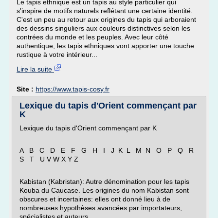
Le tapis ethnique est un tapis au style particulier qui
s'inspire de motifs naturels reflétant une certaine identité.
C'est un peu au retour aux origines du tapis qui arboraient
des dessins singuliers aux couleurs distinctives selon les
contrées du monde et les peuples. Avec leur côté
authentique, les tapis ethniques vont apporter une touche
rustique à votre intérieur...
Lire la suite
Site :
https://www.tapis-cosy.fr
Lexique du tapis d'Orient commençant par
K
Lexique du tapis d'Orient commençant par K
A B C D E F G H I J K L M N O P Q R
S T U V W X Y Z
Kabistan (Kabristan): Autre dénomination pour les tapis
Kouba du Caucase. Les origines du nom Kabistan sont
obscures et incertaines: elles ont donné lieu à de
nombreuses hypothèses avancées par importateurs,
spécialistes et auteurs....