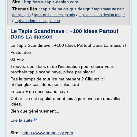
Site :
http://www.tapis-design.com
Thèmes liés :
tapis de salon gris design
/
tapis salle de bain
/
/
design gris
tapis de bain design gris
tapis de salon design rouge
/
tapis moderne design laine
Le Tapis Scandinave : +100 Idées Partout
Dans La maison
Le Tapis Scandinave : +100 Idées Partout Dans La maison !
Postet den
03 Fév
Trouvez des idées et de l'inspiration pour choisir votre
prochain tapis scandinave, pièce par pièce !
Pas le temps de tout lire maintenant ? Cliquez ici
et épinglez ces idées pour plus tard !
Encore + de déco scandinave
Cet article est régulièrement mis à jour avec de nouvelles
idées.
Bien que généralement...
Lire la suite
Site :
https://www.homelisty.com