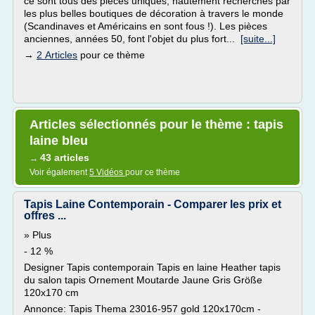
ce sont tous des pièces uniques, hautement recherchés par
les plus belles boutiques de décoration à travers le monde
(Scandinaves et Américains en sont fous !). Les pièces
anciennes, années 50, font l'objet du plus fort...
[suite...]
→
2 Articles
pour ce thème
Articles sélectionnés pour le thème : tapis
laine bleu
43 articles
→
Voir également
5 Vidéos
pour ce thème
Tapis Laine Contemporain - Comparer les prix et
offres ...
» Plus
- 12 %
Designer Tapis contemporain Tapis en laine Heather tapis
du salon tapis Ornement Moutarde Jaune Gris Größe
120x170 cm
Annonce: Tapis Thema 23016-957 gold 120x170cm -