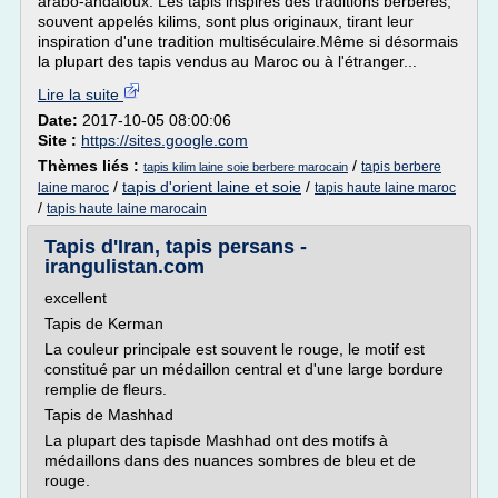
arabo-andaloux. Les tapis inspirés des traditions berbères,
souvent appelés kilims, sont plus originaux, tirant leur
inspiration d'une tradition multiséculaire.Même si désormais
la plupart des tapis vendus au Maroc ou à l'étranger...
Lire la suite
Date:
2017-10-05 08:00:06
Site :
https://sites.google.com
Thèmes liés :
/
tapis berbere
tapis kilim laine soie berbere marocain
/
tapis d'orient laine et soie
/
laine maroc
tapis haute laine maroc
/
tapis haute laine marocain
Tapis d'Iran, tapis persans -
irangulistan.com
excellent
Tapis de Kerman
La couleur principale est souvent le rouge, le motif est
constitué par un médaillon central et d'une large bordure
remplie de fleurs.
Tapis de Mashhad
La plupart des tapisde Mashhad ont des motifs à
médaillons dans des nuances sombres de bleu et de
rouge.