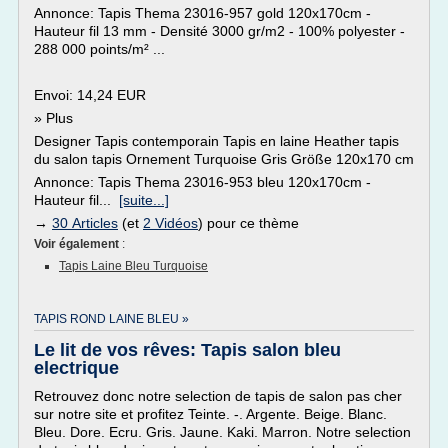
Annonce: Tapis Thema 23016-957 gold 120x170cm -
Hauteur fil 13 mm - Densité 3000 gr/m2 - 100% polyester -
288 000 points/m² ...
Envoi: 14,24 EUR
» Plus
Designer Tapis contemporain Tapis en laine Heather tapis
du salon tapis Ornement Turquoise Gris Größe 120x170 cm
Annonce: Tapis Thema 23016-953 bleu 120x170cm -
Hauteur fil...
[suite...]
→
30 Articles
(et
2 Vidéos
) pour ce thème
Voir également
:
Tapis Laine Bleu Turquoise
TAPIS ROND LAINE BLEU »
Le lit de vos rêves: Tapis salon bleu
electrique
Retrouvez donc notre selection de tapis de salon pas cher
sur notre site et profitez Teinte. -. Argente. Beige. Blanc.
Bleu. Dore. Ecru. Gris. Jaune. Kaki. Marron. Notre selection