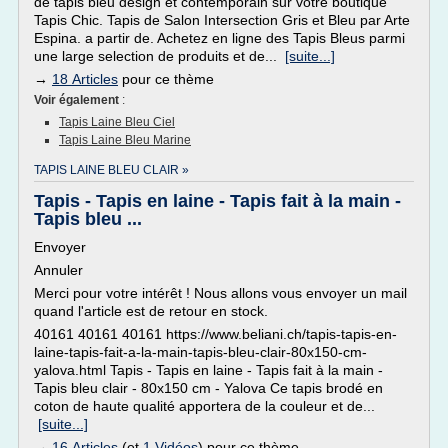
de tapis bleu design et contemporain sur votre boutique
Tapis Chic. Tapis de Salon Intersection Gris et Bleu par Arte
Espina. a partir de. Achetez en ligne des Tapis Bleus parmi
une large selection de produits et de...
[suite...]
→
18 Articles
pour ce thème
Voir également
:
Tapis Laine Bleu Ciel
Tapis Laine Bleu Marine
TAPIS LAINE BLEU CLAIR »
Tapis - Tapis en laine - Tapis fait à la main -
Tapis bleu ...
Envoyer
Annuler
Merci pour votre intérêt ! Nous allons vous envoyer un mail
quand l'article est de retour en stock.
40161 40161 40161 https://www.beliani.ch/tapis-tapis-en-
laine-tapis-fait-a-la-main-tapis-bleu-clair-80x150-cm-
yalova.html Tapis - Tapis en laine - Tapis fait à la main -
Tapis bleu clair - 80x150 cm - Yalova Ce tapis brodé en
coton de haute qualité apportera de la couleur et de...
[suite...]
→
16 Articles
(et
1 Vidéos
) pour ce thème