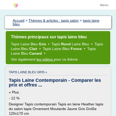
Menu
Accueil
>
Thèmes & articles : tapis salon
>
tapis laine
bleu
Thèmes principaux sur tapis laine bleu
Tapis Laine Bleu
Gris
•
Tapis
Rond
Laine Bleu
•
Tapis
Laine Bleu
Clair
•
Tapis Laine Bleu
Fonce
•
Tapis
Laine Bleu
Canard
•
Voir également
les vidéos
pour ce thème
TAPIS LAINE BLEU GRIS »
Tapis Laine Contemporain - Comparer les
prix et offres ...
» Plus
- 12 %
Designer Tapis contemporain Tapis en laine Heather tapis
du salon tapis Ornement Moutarde Jaune Gris Größe
120x170 cm