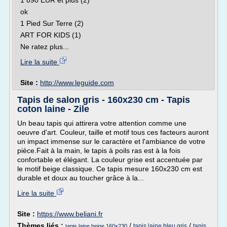
1 890 EUR et plus (2)
ok
1 Pied Sur Terre (2)
ART FOR KIDS (1)
Ne ratez plus...
Lire la suite
Site :
http://www.leguide.com
Tapis de salon gris - 160x230 cm - Tapis
coton laine - Zile
Un beau tapis qui attirera votre attention comme une
oeuvre d'art. Couleur, taille et motif tous ces facteurs auront
un impact immense sur le caractère et l'ambiance de votre
pièce.Fait à la main, le tapis à poils ras est à la fois
confortable et élégant. La couleur grise est accentuée par
le motif beige classique. Ce tapis mesure 160x230 cm est
durable et doux au toucher grâce à la...
Lire la suite
Site :
https://www.beliani.fr
Thèmes liés :
/
/
tapis laine bleu gris
tapis
tapis laine beige 160x230