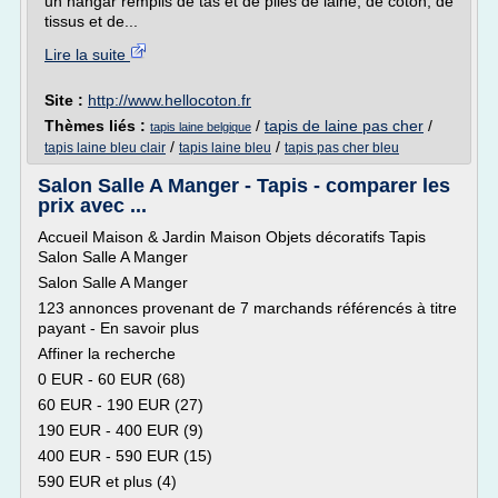
un hangar remplis de tas et de piles de laine, de coton, de
tissus et de...
Lire la suite
Site :
http://www.hellocoton.fr
Thèmes liés :
/
tapis de laine pas cher
/
tapis laine belgique
/
/
tapis laine bleu clair
tapis laine bleu
tapis pas cher bleu
Salon Salle A Manger - Tapis - comparer les
prix avec ...
Accueil Maison & Jardin Maison Objets décoratifs Tapis
Salon Salle A Manger
Salon Salle A Manger
123 annonces provenant de 7 marchands référencés à titre
payant - En savoir plus
Affiner la recherche
0 EUR - 60 EUR (68)
60 EUR - 190 EUR (27)
190 EUR - 400 EUR (9)
400 EUR - 590 EUR (15)
590 EUR et plus (4)