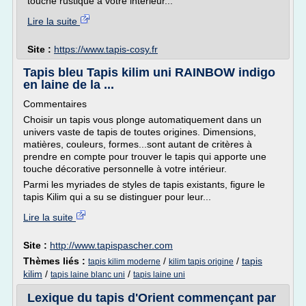
touche rustique à votre intérieur...
Lire la suite
Site :
https://www.tapis-cosy.fr
Tapis bleu Tapis kilim uni RAINBOW indigo
en laine de la ...
Commentaires
Choisir un tapis vous plonge automatiquement dans un
univers vaste de tapis de toutes origines. Dimensions,
matières, couleurs, formes...sont autant de critères à
prendre en compte pour trouver le tapis qui apporte une
touche décorative personnelle à votre intérieur.
Parmi les myriades de styles de tapis existants, figure le
tapis Kilim qui a su se distinguer pour leur...
Lire la suite
Site :
http://www.tapispascher.com
Thèmes liés :
/
/
tapis
tapis kilim moderne
kilim tapis origine
kilim
/
/
tapis laine blanc uni
tapis laine uni
Lexique du tapis d'Orient commençant par