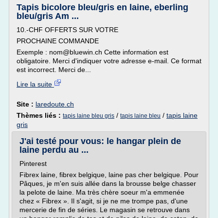
Tapis bicolore bleu/gris en laine, eberling
bleu/gris Am ...
10.-CHF OFFERTS SUR VOTRE
PROCHAINE COMMANDE
Exemple : nom@bluewin.ch Cette information est
obligatoire. Merci d'indiquer votre adresse e-mail. Ce format
est incorrect. Merci de...
Lire la suite
Site :
laredoute.ch
Thèmes liés :
/
/
tapis laine
tapis laine bleu gris
tapis laine bleu
gris
J'ai testé pour vous: le hangar plein de
laine perdu au ...
Pinterest
Fibrex laine, fibrex belgique, laine pas cher belgique. Pour
Pâques, je m'en suis allée dans la brousse belge chasser
la pelote de laine. Ma très chère soeur m'a emmenée
chez « Fibrex ». Il s'agit, si je ne me trompe pas, d'une
mercerie de fin de séries. Le magasin se retrouve dans