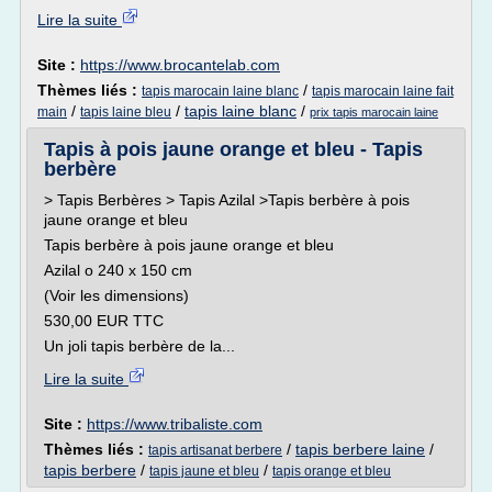
Lire la suite
Site :
https://www.brocantelab.com
Thèmes liés :
/
tapis marocain laine blanc
tapis marocain laine fait
/
/
tapis laine blanc
/
main
tapis laine bleu
prix tapis marocain laine
Tapis à pois jaune orange et bleu - Tapis
berbère
> Tapis Berbères > Tapis Azilal >Tapis berbère à pois
jaune orange et bleu
Tapis berbère à pois jaune orange et bleu
Azilal o 240 x 150 cm
(Voir les dimensions)
530,00 EUR TTC
Un joli tapis berbère de la...
Lire la suite
Site :
https://www.tribaliste.com
Thèmes liés :
/
tapis berbere laine
/
tapis artisanat berbere
tapis berbere
/
/
tapis jaune et bleu
tapis orange et bleu