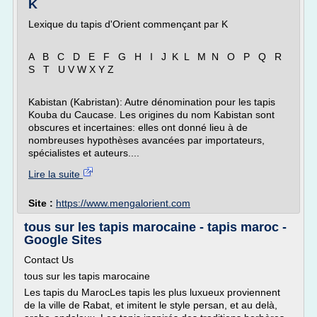
K
Lexique du tapis d'Orient commençant par K
A B C D E F G H I J K L M N O P Q R
S T U V W X Y Z
Kabistan (Kabristan): Autre dénomination pour les tapis
Kouba du Caucase. Les origines du nom Kabistan sont
obscures et incertaines: elles ont donné lieu à de
nombreuses hypothèses avancées par importateurs,
spécialistes et auteurs....
Lire la suite
Site :
https://www.mengalorient.com
tous sur les tapis marocaine - tapis maroc -
Google Sites
Contact Us
tous sur les tapis marocaine
Les tapis du MarocLes tapis les plus luxueux proviennent
de la ville de Rabat, et imitent le style persan, et au delà,