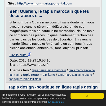
Site :
http://www.mon-mariageoriental.com
Beni Ouarain, le tapis marocain que les
décorateurs s ...
Si le nom Beni Ouarain ne vous dit sans doute rien, vous
avez en revanche sûrement déjà croisé un de ces
magnifiques tapis de haute laine marocains. Noués main,
ce sont tous des pièces uniques, hautement recherchés
par les plus belles boutiques de décoration à travers le
monde (Scandinaves et Américains en sont fous !). Les
pièces anciennes, années 50, font l'objet du plus fort...
Lire la suite
Date:
2015-11-29 19:58:16
Site :
https://www.houzz.fr
Thèmes liés :
/
tapis haute laine marocain
tapis marocain laine
/
tapis noue main laine
/
/
fait main
tapis marocain laine blanc
tapis pure laine fait main
Tapis design -boutique en ligne tapis design
et tapis moderne
En poursuivant votre navigation sur ce site, vous acceptez
X
Tapis Eden rouge par Aratextil
l'utilisation de cookies pour vous proposer des contenus et
services adaptés à vos centres d'intérêts.
En savoir plus
Tapis Eden rouge par Aratextil 100% coton