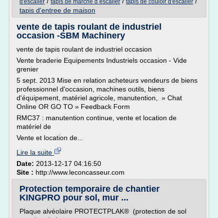
/
/
/
d'escalier
tapis de marche d escalier
tapis de couloir d'escalier
tapis d'entree de maison
vente de tapis roulant de industriel
occasion -SBM Machinery
vente de tapis roulant de industriel occasion
Vente braderie Equipements Industriels occasion - Vide
grenier
5 sept. 2013 Mise en relation acheteurs vendeurs de biens
professionnel d'occasion, machines outils, biens
d'équipement, matériel agricole, manutention, » Chat
Online OR GO TO » Feedback Form
RMC37 : manutention continue, vente et location de
matériel de
Vente et location de...
Lire la suite
Date:
2013-12-17 04:16:50
Site :
http://www.leconcasseur.com
Protection temporaire de chantier
KINGPRO pour sol, mur ...
Plaque alvéolaire PROTECTPLAK® (protection de sol