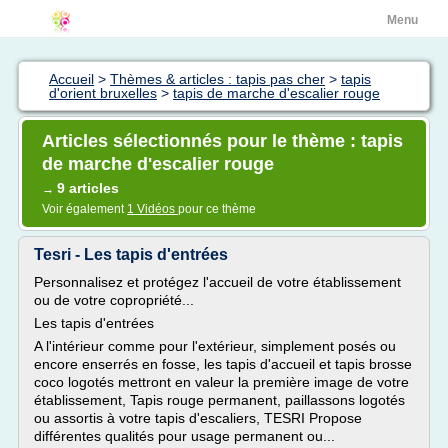
Menu
Accueil
>
Thèmes & articles : tapis pas cher
>
tapis
d'orient bruxelles
>
tapis de marche d'escalier rouge
Articles sélectionnés pour le thème : tapis
de marche d'escalier rouge
9 articles
→
Voir également
1 Vidéos
pour ce thème
Tesri - Les tapis d'entrées
Personnalisez et protégez l'accueil de votre établissement
ou de votre copropriété...
Les tapis d'entrées
A l'intérieur comme pour l'extérieur, simplement posés ou
encore enserrés en fosse, les tapis d'accueil et tapis brosse
coco logotés mettront en valeur la première image de votre
établissement, Tapis rouge permanent, paillassons logotés
ou assortis à votre tapis d'escaliers, TESRI Propose
différentes qualités pour usage permanent ou...