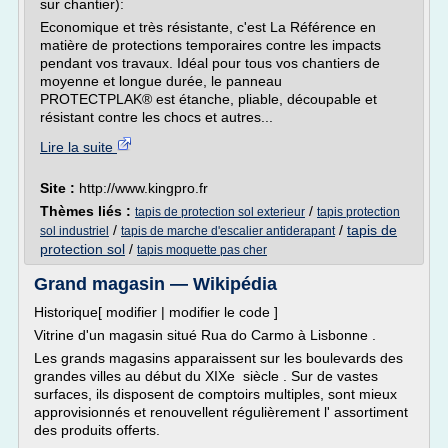
sur chantier):
Economique et très résistante, c'est La Référence en
matière de protections temporaires contre les impacts
pendant vos travaux. Idéal pour tous vos chantiers de
moyenne et longue durée, le panneau
PROTECTPLAK® est étanche, pliable, découpable et
résistant contre les chocs et autres...
Lire la suite
Site :
http://www.kingpro.fr
Thèmes liés :
/
tapis de protection sol exterieur
tapis protection
/
/
tapis de
sol industriel
tapis de marche d'escalier antiderapant
protection sol
/
tapis moquette pas cher
Grand magasin — Wikipédia
Historique[ modifier | modifier le code ]
Vitrine d'un magasin situé Rua do Carmo à Lisbonne .
Les grands magasins apparaissent sur les boulevards des
grandes villes au début du XIXe siècle . Sur de vastes
surfaces, ils disposent de comptoirs multiples, sont mieux
approvisionnés et renouvellent régulièrement l' assortiment
des produits offerts.