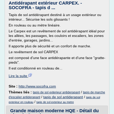
Antidérapant extérieur CARPEX. -
SOCOFRA - tapis d ...
Tapis de sol antidérapant destiné à un usage extérieur ou
intérieur... Sécurise les sols glissants !
En rouleau ou au mètre linéaire.
Le Carpex est un revêtement de sol antidérapant idéal pour
les allées, les passages, les couloirs et escaliers, les zones
d'entrée, garages, jardins...
Il apporte plus de sécurité et un confort de marche.
Le revêtement de sol CARPEX
est composé d'une face antidérapante et d'une face "gratte-
pieds".
Il est conditionné en rouleau de...
Lire la suite
Site :
http://www.socofra.com
Thèmes liés :
/
tapis de sol exterieur antiderapant
tapis de marche
/
tapis de sol antiderapant
/
d'escalier antiderapant
tapis de sol
/
exterieur en rouleau
tapis de sol exterieur au metre
Grande maison moderne HQE - Détail du