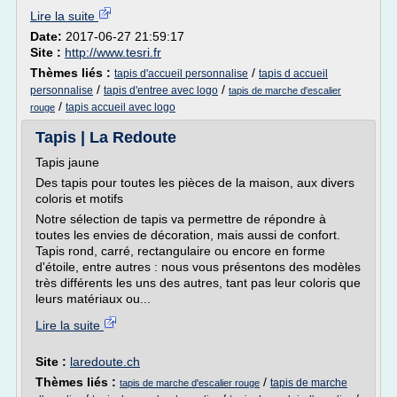
Lire la suite
Date:
2017-06-27 21:59:17
Site :
http://www.tesri.fr
Thèmes liés :
/
tapis d'accueil personnalise
tapis d accueil
/
/
personnalise
tapis d'entree avec logo
tapis de marche d'escalier
/
tapis accueil avec logo
rouge
Tapis | La Redoute
Tapis jaune
Des tapis pour toutes les pièces de la maison, aux divers
coloris et motifs
Notre sélection de tapis va permettre de répondre à
toutes les envies de décoration, mais aussi de confort.
Tapis rond, carré, rectangulaire ou encore en forme
d'étoile, entre autres : nous vous présentons des modèles
très différents les uns des autres, tant pas leur coloris que
leurs matériaux ou...
Lire la suite
Site :
laredoute.ch
Thèmes liés :
/
tapis de marche
tapis de marche d'escalier rouge