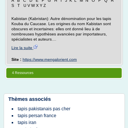
A B C D E F G H I J K L M N O P Q R
S T U V W X Y Z
Kabistan (Kabristan): Autre dénomination pour les tapis
Kouba du Caucase. Les origines du nom Kabistan sont
obscures et incertaines: elles ont donné lieu à de
nombreuses hypothèses avancées par importateurs,
spécialistes et auteurs....
Lire la suite
Site :
https://www.mengalorient.com
4 Ressources
Thèmes associés
tapis pakistanais pas cher
tapis persan france
tapis iran