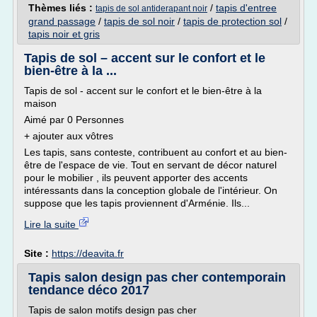
Thèmes liés :
/
tapis d'entree
tapis de sol antiderapant noir
grand passage
/
tapis de sol noir
/
tapis de protection sol
/
tapis noir et gris
Tapis de sol – accent sur le confort et le
bien-être à la ...
Tapis de sol - accent sur le confort et le bien-être à la
maison
Aimé par 0 Personnes
+ ajouter aux vôtres
Les tapis, sans conteste, contribuent au confort et au bien-
être de l'espace de vie. Tout en servant de décor naturel
pour le mobilier , ils peuvent apporter des accents
intéressants dans la conception globale de l'intérieur. On
suppose que les tapis proviennent d'Arménie. Ils...
Lire la suite
Site :
https://deavita.fr
Tapis salon design pas cher contemporain
tendance déco 2017
Tapis de salon motifs design pas cher