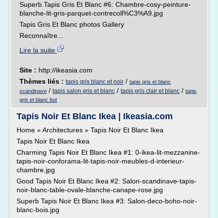
Superb Tapis Gris Et Blanc #6: Chambre-cosy-peinture-
blanche-lit-gris-parquet-contrecoll%C3%A9.jpg
Tapis Gris Et Blanc photos Gallery
Reconnaître...
Lire la suite
Site :
http://ikeasia.com
Thèmes liés :
/
tapis gris blanc et noir
tapis gris et blanc
/
/
/
tapis salon gris et blanc
tapis gris clair et blanc
scandinave
tapis
gris et blanc but
Tapis Noir Et Blanc Ikea | Ikeasia.com
Home » Architectures » Tapis Noir Et Blanc Ikea
Tapis Noir Et Blanc Ikea
Charming Tapis Noir Et Blanc Ikea #1: 0-ikea-lit-mezzanine-
tapis-noir-conforama-lit-tapis-noir-meubles-d-interieur-
chambre.jpg
Good Tapis Noir Et Blanc Ikea #2: Salon-scandinave-tapis-
noir-blanc-table-ovale-blanche-canape-rose.jpg
Superb Tapis Noir Et Blanc Ikea #3: Salon-deco-boho-noir-
blanc-bois.jpg