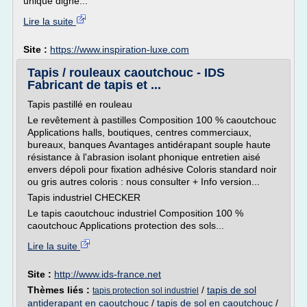
unique digne...
Lire la suite
Site :
https://www.inspiration-luxe.com
Tapis / rouleaux caoutchouc - IDS
Fabricant de tapis et ...
Tapis pastillé en rouleau
Le revêtement à pastilles Composition 100 % caoutchouc
Applications halls, boutiques, centres commerciaux,
bureaux, banques Avantages antidérapant souple haute
résistance à l'abrasion isolant phonique entretien aisé
envers dépoli pour fixation adhésive Coloris standard noir
ou gris autres coloris : nous consulter + Info version...
Tapis industriel CHECKER
Le tapis caoutchouc industriel Composition 100 %
caoutchouc Applications protection des sols...
Lire la suite
Site :
http://www.ids-france.net
Thèmes liés :
/
tapis de sol
tapis protection sol industriel
antiderapant en caoutchouc
/
tapis de sol en caoutchouc
/