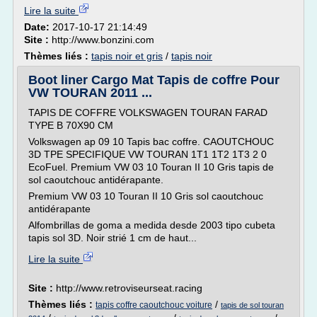
Lire la suite
Date:
2017-10-17 21:14:49
Site :
http://www.bonzini.com
Thèmes liés :
tapis noir et gris
/
tapis noir
Boot liner Cargo Mat Tapis de coffre Pour
VW TOURAN 2011 ...
TAPIS DE COFFRE VOLKSWAGEN TOURAN FARAD
TYPE B 70X90 CM
Volkswagen ap 09 10 Tapis bac coffre. CAOUTCHOUC
3D TPE SPECIFIQUE VW TOURAN 1T1 1T2 1T3 2 0
EcoFuel. Premium VW 03 10 Touran II 10 Gris tapis de
sol caoutchouc antidérapante.
Premium VW 03 10 Touran II 10 Gris sol caoutchouc
antidérapante
Alfombrillas de goma a medida desde 2003 tipo cubeta
tapis sol 3D. Noir strié 1 cm de haut...
Lire la suite
Site :
http://www.retroviseurseat.racing
Thèmes liés :
/
tapis coffre caoutchouc voiture
tapis de sol touran