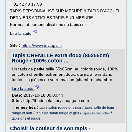
01 42 49 17 59
TAPIS PERSONNALISÉ SUR MESURE & TAPIS D'ACCUEIL
DERNIERS ARTICLES TAPIS SUR MESURE
Formes et personnalisations du tapis sur...
Lire la suite
Site :
https://www.mytapis.fr
Tapis CHENILLE extra doux (85x55cm)
Rouge • 100% coton ...
Un tapis de petite taille 55x85cm, au coloris rouge, 100%
en coton chenille, extrêment doux, qui ira à ravir dans
toutes les pièces de votre maison (chambre, chambre...
Lire la suite
Date:
2017-10-18 00:00:44
Site :
http://thedecofactory.shopgate.com
Thèmes liés :
/
tapis salon rouge gris noir
tapis salle de bain
/
/
/
rouge et noir
tapis de salon rouge et gris
tapis chenille coton
tapis gris et rouge
Choisir la couleur de son tapis -