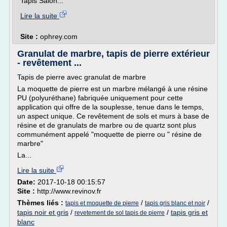
Tapis Salon...
Lire la suite
Site :
ophrey.com
Granulat de marbre, tapis de pierre extérieur
- revêtement ...
Tapis de pierre avec granulat de marbre
La moquette de pierre est un marbre mélangé à une résine
PU (polyuréthane) fabriquée uniquement pour cette
application qui offre de la souplesse, tenue dans le temps,
un aspect unique. Ce revêtement de sols et murs à base de
résine et de granulats de marbre ou de quartz sont plus
communément appelé "moquette de pierre ou " résine de
marbre"
La...
Lire la suite
Date:
2017-10-18 00:15:57
Site :
http://www.revinov.fr
Thèmes liés :
/
/
tapis et moquette de pierre
tapis gris blanc et noir
tapis noir et gris
/
/
tapis gris et
revetement de sol tapis de pierre
blanc