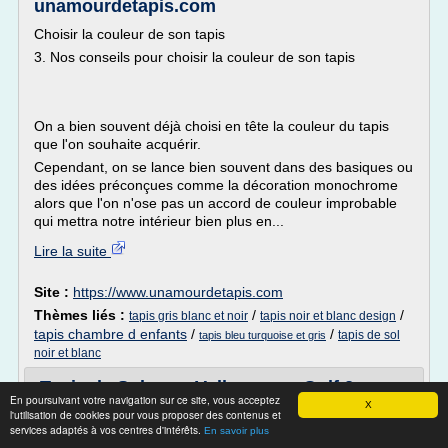
unamourdetapis.com
Choisir la couleur de son tapis
3. Nos conseils pour choisir la couleur de son tapis
On a bien souvent déjà choisi en tête la couleur du tapis
que l'on souhaite acquérir.
Cependant, on se lance bien souvent dans des basiques ou
des idées préconçues comme la décoration monochrome
alors que l'on n'ose pas un accord de couleur improbable
qui mettra notre intérieur bien plus en...
Lire la suite
Site :
https://www.unamourdetapis.com
Thèmes liés :
/
/
tapis gris blanc et noir
tapis noir et blanc design
tapis chambre d enfants
/
/
tapis de sol
tapis bleu turquoise et gris
noir et blanc
Tapis de Sol pour Volkswagen Golf 2 -
En poursuivant votre navigation sur ce site, vous acceptez
Tuning.fr / Neotuning
X
l'utilisation de cookies pour vous proposer des contenus et
services adaptés à vos centres d'intérêts.
Notice Boitier additionnel
En savoir plus