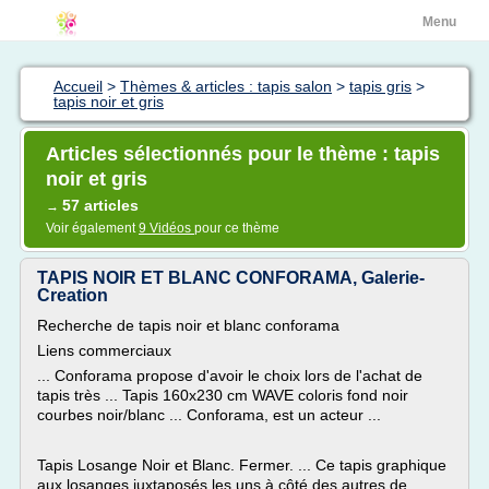
Menu
Accueil
>
Thèmes & articles : tapis salon
>
tapis gris
>
tapis noir et gris
Articles sélectionnés pour le thème : tapis
noir et gris
57 articles
→
Voir également
9 Vidéos
pour ce thème
TAPIS NOIR ET BLANC CONFORAMA, Galerie-
Creation
Recherche de tapis noir et blanc conforama
Liens commerciaux
... Conforama propose d'avoir le choix lors de l'achat de
tapis très ... Tapis 160x230 cm WAVE coloris fond noir
courbes noir/blanc ... Conforama, est un acteur ...
Tapis Losange Noir et Blanc. Fermer. ... Ce tapis graphique
aux losanges juxtaposés les uns à côté des autres de