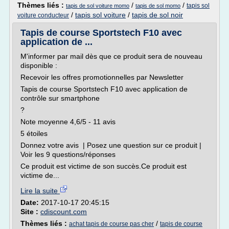
Thèmes liés :
/
/
tapis sol
tapis de sol voiture momo
tapis de sol momo
/
tapis sol voiture
/
tapis de sol noir
voiture conducteur
Tapis de course Sportstech F10 avec
application de ...
M'informer par mail dès que ce produit sera de nouveau
disponible :
Recevoir les offres promotionnelles par Newsletter
Tapis de course Sportstech F10 avec application de
contrôle sur smartphone
?
Note moyenne 4,6/5 - 11 avis
5 étoiles
Donnez votre avis | Posez une question sur ce produit |
Voir les 9 questions/réponses
Ce produit est victime de son succès.Ce produit est
victime de...
Lire la suite
Date:
2017-10-17 20:45:15
Site :
cdiscount.com
Thèmes liés :
/
achat tapis de course pas cher
tapis de course