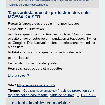
/
/
/
2014
tapis de sol 3d volkswagen touran
tapis de sol pour vw touran
tapis de sol voiture caoutchouc 3d
Tapis antistatique de protection des sols -
M72566 KAISER ...
Retour à l'aperçu des produits Imprimer la page
Semblable à l'illustration
Veuillez cliquer ici pour activer les boutons. Vous pouvez
ensuite envoyer votre recommandation à Facebook, Twitter
ou Google+. Dès l'activation, des données sont transmises
à des tiers.
Rollstat - Tapis antistatique de protection des sols
pour sols durs
En caoutchouc naturel de qualité
Pour sols lisses et durs et moquettes...
Lire la suite
Site :
https://www.kaiserkraft.ch
Thèmes liés :
/
tapis de protection sol
/
tapis de sol antistatique
tapis de sol
tapis de sol en caoutchouc
/
tapis de sol noir
/
Les tapis lavables en machine